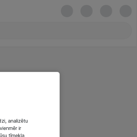
zi, analizētu
vienmēr ir
mūsu tīmekļa