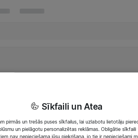
Sīkfaili un Atea
 pirmās un trešās puses sīkfailus, lai uzlabotu lietotāju piered
lūsmu un pielāgotu personalizētas reklāmas. Obligātie sīkfaili 
 tiem nav nepieciešama jūsu piekrišana, jo tie ir nepieciešami 