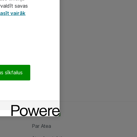
rvaldīt savas
asīt vairāk
s sīkfailus
Par Atea
Par Atea