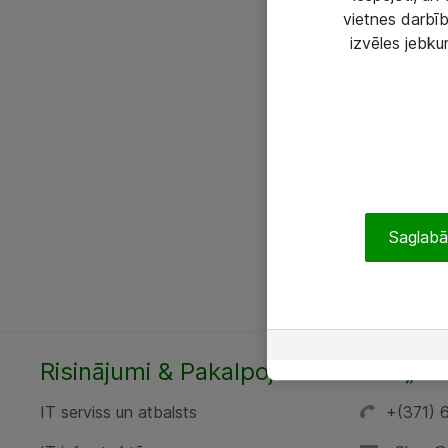
vietnes darbīb
izvēles jebku
Saglabāt
Risinājumi & Pakalpojumi
SIA „AT
IT serviss un atbalsts
+(371) 