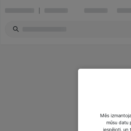
Mēs izmantojam
mūsu datu p
iespējoti, un