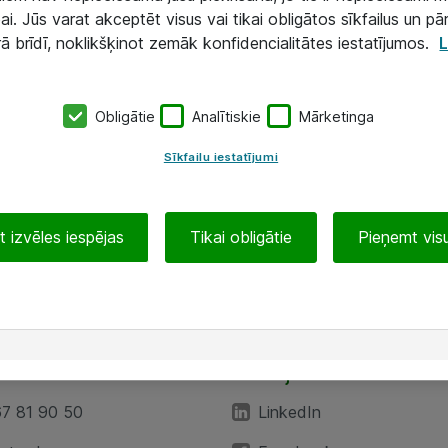
ai. Jūs varat akceptēt visus vai tikai obligātos sīkfailus un pā
rā brīdī, noklikšķinot zemāk konfidencialitātes iestatījumos.
L
Obligātie
Analītiskie
Mārketinga
Sīkfailu iestatījumi
 izvēles iespējas
Tikai obligātie
Pieņemt visu
EA”
Sekojiet mums
67 81 90 50
LinkedIn