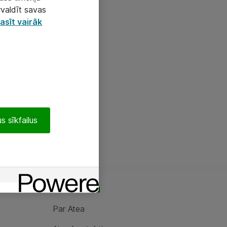
rvaldīt savas
asīt vairāk
s sīkfailus
Par Atea
Par Atea