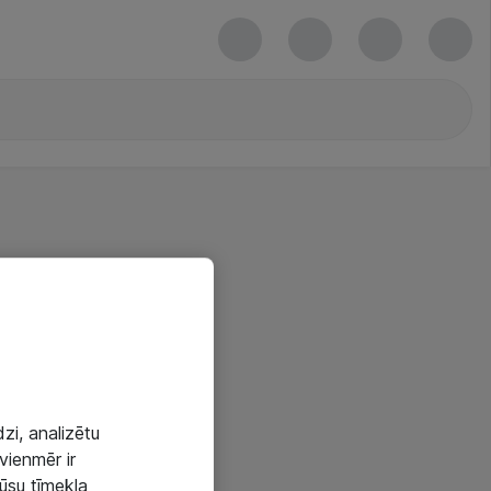
zi, analizētu
vienmēr ir
mūsu tīmekļa