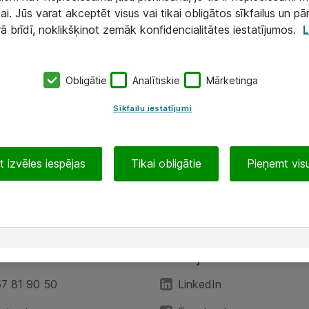
ai. Jūs varat akceptēt visus vai tikai obligātos sīkfailus un pā
rā brīdī, noklikšķinot zemāk konfidencialitātes iestatījumos.
L
Obligātie
Analītiskie
Mārketinga
Sīkfailu iestatījumi
 izvēles iespējas
Tikai obligātie
Pieņemt visu
EA”
Sekojiet mums
67 81 90 50
LinkedIn