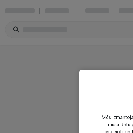
Mēs izmantojam
mūsu datu p
iespējoti, un