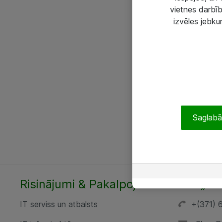
vietnes darbīb
izvēles jebku
Saglabāt
Risinājumi & Pakalpojumi
SIA „AT
IT serviss un atbalsts
+(371) 