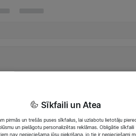
Sīkfaili un Atea
 pirmās un trešās puses sīkfailus, lai uzlabotu lietotāju piered
lūsmu un pielāgotu personalizētas reklāmas. Obligātie sīkfaili 
 tiem nav nepieciešama jūsu piekrišana, jo tie ir nepieciešami 