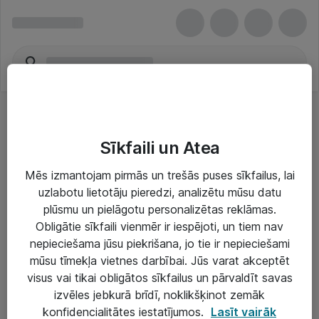
Sīkfaili un Atea
Mēs izmantojam pirmās un trešās puses sīkfailus, lai
uzlabotu lietotāju pieredzi, analizētu mūsu datu
Risinājumi & Pakalpojumi
plūsmu un pielāgotu personalizētas reklāmas.
Obligātie sīkfaili vienmēr ir iespējoti, un tiem nav
IT serviss un atbalsts
nepieciešama jūsu piekrišana, jo tie ir nepieciešami
IT infrastruktūra
mūsu tīmekļa vietnes darbībai. Jūs varat akceptēt
visus vai tikai obligātos sīkfailus un pārvaldīt savas
Darba vietu IT risinājumi
izvēles jebkurā brīdī, noklikšķinot zemāk
Serveri un datu centri
konfidencialitātes iestatījumos.
Lasīt vairāk