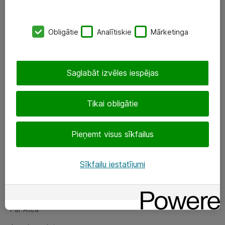
SIA „ATEA”
Obligātie
Analītiskie
Mārketinga
+(371) 67 81 90 50
eShop@atea.lv
Saglabāt izvēles iespējas
Ūnijas 15, Rīga
Tikai obligātie
Sekojiet mums
Pieņemt visus sīkfailus
LinkedIn
Facebook
Sīkfailu iestatījumi
Par Atea
Par Atea