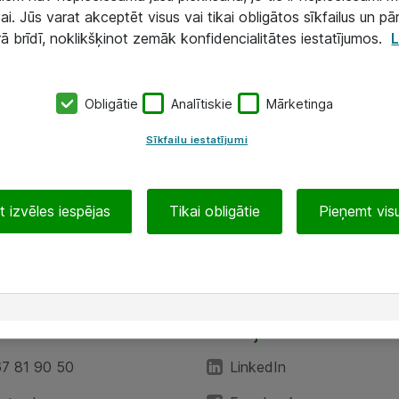
ai. Jūs varat akceptēt visus vai tikai obligātos sīkfailus un pā
rā brīdī, noklikšķinot zemāk konfidencialitātes iestatījumos.
L
Obligātie
Analītiskie
Mārketinga
Sīkfailu iestatījumi
 izvēles iespējas
Tikai obligātie
Pieņemt visu
EA”
Sekojiet mums
67 81 90 50
LinkedIn