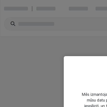
Mēs izmantojam
mūsu datu p
iespējoti, un