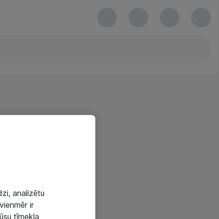
zi, analizētu
vienmēr ir
mūsu tīmekļa