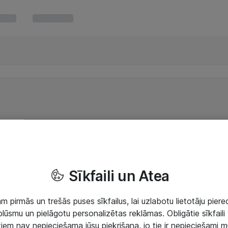
Sīkfaili un Atea
 pirmās un trešās puses sīkfailus, lai uzlabotu lietotāju piered
lūsmu un pielāgotu personalizētas reklāmas. Obligātie sīkfaili 
 tiem nav nepieciešama jūsu piekrišana, jo tie ir nepieciešami 