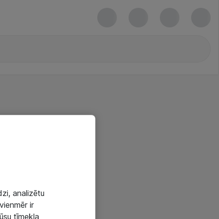
zi, analizētu
vienmēr ir
mūsu tīmekļa