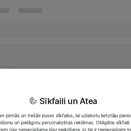
Sīkfaili un Atea
 pirmās un trešās puses sīkfailus, lai uzlabotu lietotāju piered
lūsmu un pielāgotu personalizētas reklāmas. Obligātie sīkfaili 
 tiem nav nepieciešama jūsu piekrišana, jo tie ir nepieciešami 