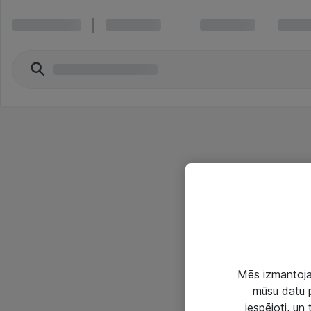
Mēs izmantojam
mūsu datu p
iespējoti, un