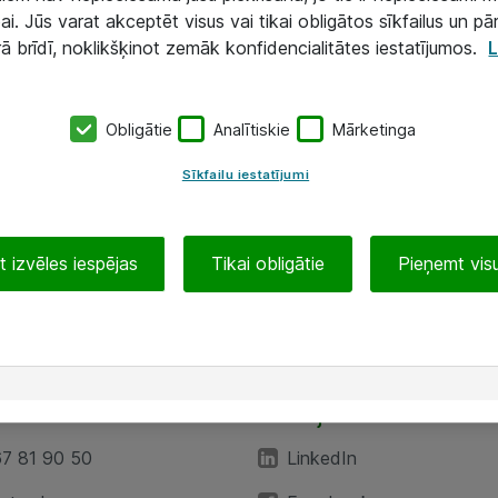
ai. Jūs varat akceptēt visus vai tikai obligātos sīkfailus un pā
rā brīdī, noklikšķinot zemāk konfidencialitātes iestatījumos.
L
Obligātie
Analītiskie
Mārketinga
Sīkfailu iestatījumi
 izvēles iespējas
Tikai obligātie
Pieņemt visu
EA”
Sekojiet mums
67 81 90 50
LinkedIn