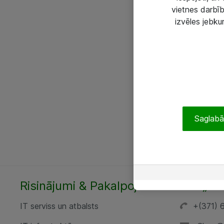
vietnes darbīb
izvēles jebku
Saglabāt
Risinājumi & Pakalpojumi
SIA „AT
IT serviss un atbalsts
+(371) 