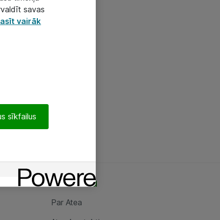
rvaldīt savas
asīt vairāk
s sīkfailus
Par Atea
Par Atea