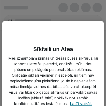
Sīkfaili un Atea
Mēs izmantojam pirmās un trešās puses sīkfailus, lai
uzlabotu lietotāju pieredzi, analizētu mūsu datu
Risinājumi & Pakalpojumi
plūsmu un pielāgotu personalizētas reklāmas.
Obligātie sīkfaili vienmēr ir iespējoti, un tiem nav
IT serviss un atbalsts
nepieciešama jūsu piekrišana, jo tie ir nepieciešami
IT infrastruktūra
mūsu tīmekļa vietnes darbībai. Jūs varat akceptēt
visus vai tikai obligātos sīkfailus un pārvaldīt savas
Darba vietu IT risinājumi
izvēles jebkurā brīdī, noklikšķinot zemāk
Serveri un datu centri
konfidencialitātes iestatījumos.
Lasīt vairāk