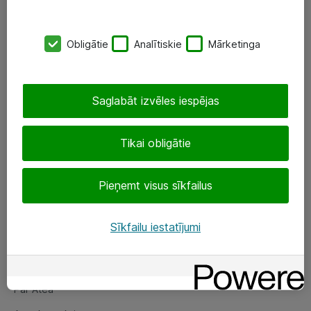
SIA „ATEA”
Obligātie
Analītiskie
Mārketinga
+(371) 67 81 90 50
eShop@atea.lv
Saglabāt izvēles iespējas
Ūnijas 15, Rīga
Tikai obligātie
Sekojiet mums
Pieņemt visus sīkfailus
LinkedIn
Facebook
Sīkfailu iestatījumi
Par Atea
Par Atea