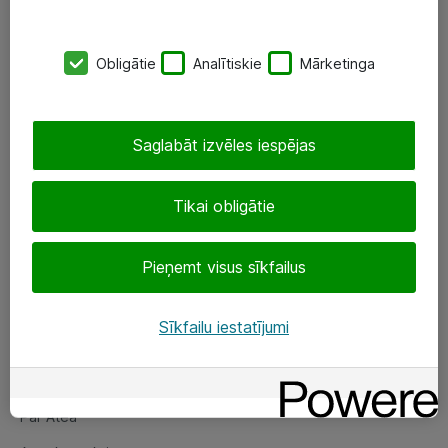
SIA „ATEA”
Obligātie
Analītiskie
Mārketinga
+(371) 67 81 90 50
eShop@atea.lv
Saglabāt izvēles iespējas
Ūnijas 15, Rīga
Tikai obligātie
Sekojiet mums
Pieņemt visus sīkfailus
LinkedIn
Facebook
Sīkfailu iestatījumi
Par Atea
Par Atea