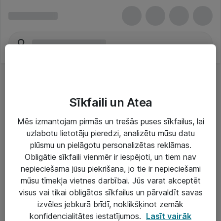
Sīkfaili un Atea
Mēs izmantojam pirmās un trešās puses sīkfailus, lai
uzlabotu lietotāju pieredzi, analizētu mūsu datu
Risinājumi & Pakalpojumi
plūsmu un pielāgotu personalizētas reklāmas.
Obligātie sīkfaili vienmēr ir iespējoti, un tiem nav
IT serviss un atbalsts
nepieciešama jūsu piekrišana, jo tie ir nepieciešami
IT infrastruktūra
mūsu tīmekļa vietnes darbībai. Jūs varat akceptēt
visus vai tikai obligātos sīkfailus un pārvaldīt savas
Darba vietu IT risinājumi
izvēles jebkurā brīdī, noklikšķinot zemāk
Serveri un datu centri
konfidencialitātes iestatījumos.
Lasīt vairāk