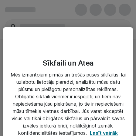
Sīkfaili un Atea
Mēs izmantojam pirmās un trešās puses sīkfailus, lai
uzlabotu lietotāju pieredzi, analizētu mūsu datu
Risinājumi & Pakalpojumi
plūsmu un pielāgotu personalizētas reklāmas.
Obligātie sīkfaili vienmēr ir iespējoti, un tiem nav
IT serviss un atbalsts
nepieciešama jūsu piekrišana, jo tie ir nepieciešami
IT infrastruktūra
mūsu tīmekļa vietnes darbībai. Jūs varat akceptēt
visus vai tikai obligātos sīkfailus un pārvaldīt savas
Darba vietu IT risinājumi
izvēles jebkurā brīdī, noklikšķinot zemāk
Serveri un datu centri
konfidencialitātes iestatījumos.
Lasīt vairāk