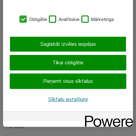
SIA „ATEA”
Obligātie
Analītiskie
Mārketinga
+(371) 67 81 90 50
eShop@atea.lv
Saglabāt izvēles iespējas
Ūnijas 15, Rīga
Tikai obligātie
Sekojiet mums
Pieņemt visus sīkfailus
LinkedIn
Facebook
Sīkfailu iestatījumi
Par Atea
Par Atea