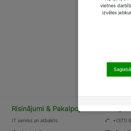
vietnes darbīb
izvēles jebku
Saglabāt
Risinājumi & Pakalpojumi
SIA „AT
IT serviss un atbalsts
+(371) 