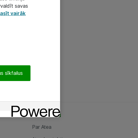
rvaldīt savas
asīt vairāk
s sīkfailus
Par Atea
Par Atea