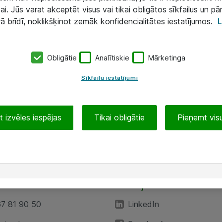
ai. Jūs varat akceptēt visus vai tikai obligātos sīkfailus un pā
rā brīdī, noklikšķinot zemāk konfidencialitātes iestatījumos.
L
Obligātie
Analītiskie
Mārketinga
Sīkfailu iestatījumi
 izvēles iespējas
Tikai obligātie
Pieņemt visu
EA”
Sekojiet mums
67 81 90 50
LinkedIn