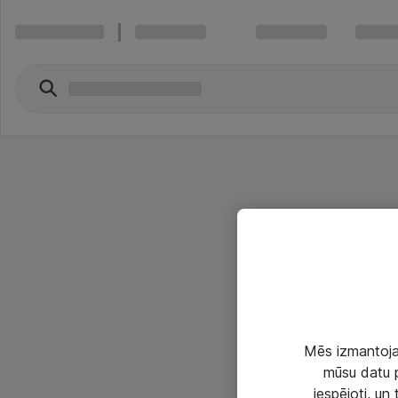
Mēs izmantojam
mūsu datu p
iespējoti, un