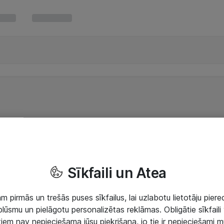
Sīkfaili un Atea
 pirmās un trešās puses sīkfailus, lai uzlabotu lietotāju piered
lūsmu un pielāgotu personalizētas reklāmas. Obligātie sīkfaili 
 tiem nav nepieciešama jūsu piekrišana, jo tie ir nepieciešami 