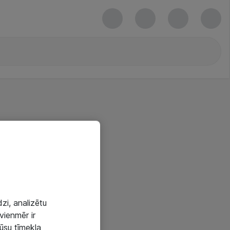
zi, analizētu
vienmēr ir
mūsu tīmekļa