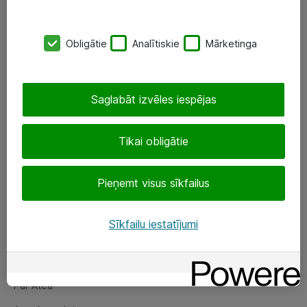
SIA „ATEA”
Obligātie
Analītiskie
Mārketinga
+(371) 67 81 90 50
eShop@atea.lv
Saglabāt izvēles iespējas
Ūnijas 15, Rīga
Tikai obligātie
Sekojiet mums
Pieņemt visus sīkfailus
LinkedIn
Facebook
Sīkfailu iestatījumi
Par Atea
Par Atea