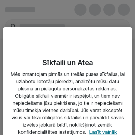
Sīkfaili un Atea
Mēs izmantojam pirmās un trešās puses sīkfailus, lai
uzlabotu lietotāju pieredzi, analizētu mūsu datu
Risinājumi & Pakalpojumi
plūsmu un pielāgotu personalizētas reklāmas.
Obligātie sīkfaili vienmēr ir iespējoti, un tiem nav
IT serviss un atbalsts
nepieciešama jūsu piekrišana, jo tie ir nepieciešami
IT infrastruktūra
mūsu tīmekļa vietnes darbībai. Jūs varat akceptēt
visus vai tikai obligātos sīkfailus un pārvaldīt savas
Darba vietu IT risinājumi
izvēles jebkurā brīdī, noklikšķinot zemāk
Serveri un datu centri
konfidencialitātes iestatījumos.
Lasīt vairāk