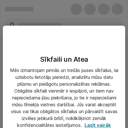
Sīkfaili un Atea
Mēs izmantojam pirmās un trešās puses sīkfailus, lai
uzlabotu lietotāju pieredzi, analizētu mūsu datu
Risinājumi & Pakalpojumi
plūsmu un pielāgotu personalizētas reklāmas.
Obligātie sīkfaili vienmēr ir iespējoti, un tiem nav
IT serviss un atbalsts
nepieciešama jūsu piekrišana, jo tie ir nepieciešami
IT infrastruktūra
mūsu tīmekļa vietnes darbībai. Jūs varat akceptēt
visus vai tikai obligātos sīkfailus un pārvaldīt savas
Darba vietu IT risinājumi
izvēles jebkurā brīdī, noklikšķinot zemāk
Serveri un datu centri
konfidencialitātes iestatījumos.
Lasīt vairāk