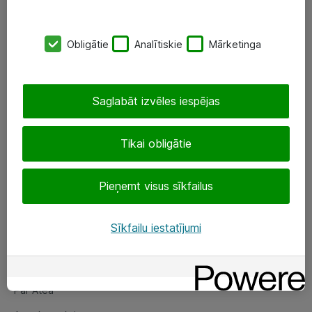
SIA „ATEA”
Obligātie
Analītiskie
Mārketinga
+(371) 67 81 90 50
eShop@atea.lv
Saglabāt izvēles iespējas
Ūnijas 15, Rīga
Tikai obligātie
Sekojiet mums
Pieņemt visus sīkfailus
LinkedIn
Facebook
Sīkfailu iestatījumi
Par Atea
Par Atea