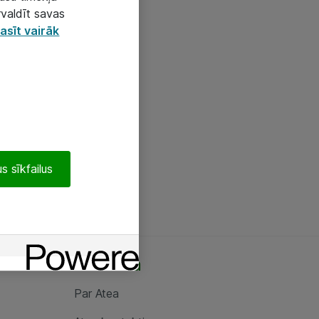
rvaldīt savas
asīt vairāk
s sīkfailus
Par Atea
Par Atea