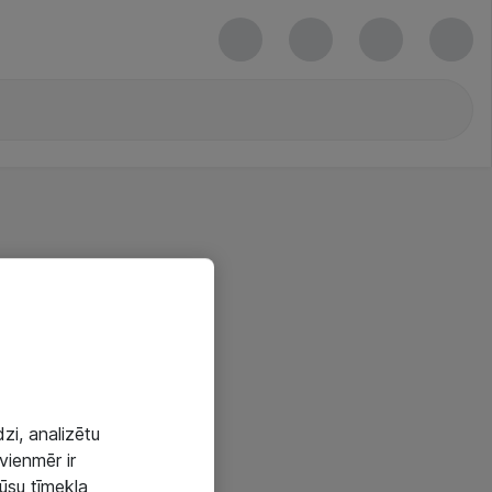
zi, analizētu
vienmēr ir
mūsu tīmekļa