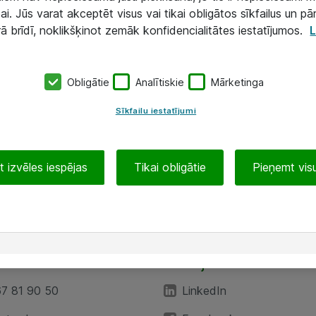
ai. Jūs varat akceptēt visus vai tikai obligātos sīkfailus un pā
rā brīdī, noklikšķinot zemāk konfidencialitātes iestatījumos.
L
Obligātie
Analītiskie
Mārketinga
Sīkfailu iestatījumi
 izvēles iespējas
Tikai obligātie
Pieņemt visu
EA”
Sekojiet mums
67 81 90 50
LinkedIn