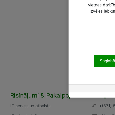
vietnes darbīb
izvēles jebku
Saglabāt
Risinājumi & Pakalpojumi
SIA „AT
IT serviss un atbalsts
+(371) 