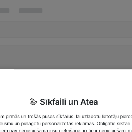
Sīkfaili un Atea
 pirmās un trešās puses sīkfailus, lai uzlabotu lietotāju piered
lūsmu un pielāgotu personalizētas reklāmas. Obligātie sīkfaili 
 tiem nav nepieciešama jūsu piekrišana, jo tie ir nepieciešami 