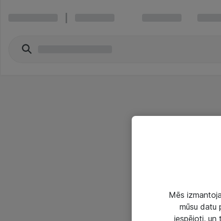
Mēs izmantojam
mūsu datu p
iespējoti, un