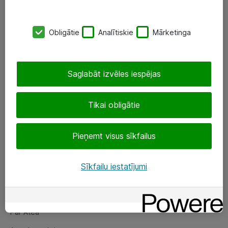
SIA „ATEA”
Obligātie
Analītiskie
Mārketinga
+(371) 67 81 90 50
eShop@atea.lv
Saglabāt izvēles iespējas
Ūnijas 15, Rīga
Tikai obligātie
Sekojiet mums
Pieņemt visus sīkfailus
LinkedIn
Facebook
Sīkfailu iestatījumi
Par Atea
Par Atea