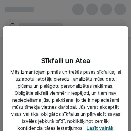
Sīkfaili un Atea
Mēs izmantojam pirmās un trešās puses sīkfailus, lai
uzlabotu lietotāju pieredzi, analizētu mūsu datu
Risinājumi & Pakalpojumi
plūsmu un pielāgotu personalizētas reklāmas.
Obligātie sīkfaili vienmēr ir iespējoti, un tiem nav
IT serviss un atbalsts
nepieciešama jūsu piekrišana, jo tie ir nepieciešami
IT infrastruktūra
mūsu tīmekļa vietnes darbībai. Jūs varat akceptēt
visus vai tikai obligātos sīkfailus un pārvaldīt savas
Darba vietu IT risinājumi
izvēles jebkurā brīdī, noklikšķinot zemāk
Serveri un datu centri
konfidencialitātes iestatījumos.
Lasīt vairāk