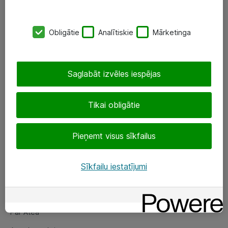
SIA „ATEA”
Obligātie
Analītiskie
Mārketinga
+(371) 67 81 90 50
eShop@atea.lv
Saglabāt izvēles iespējas
Ūnijas 15, Rīga
Tikai obligātie
Sekojiet mums
Pieņemt visus sīkfailus
LinkedIn
Facebook
Sīkfailu iestatījumi
Par Atea
Par Atea