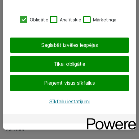
SIA „ATEA”
Obligātie
Analītiskie
Mārketinga
+(371) 67 81 90 50
eShop@atea.lv
Saglabāt izvēles iespējas
Ūnijas 15, Rīga
Tikai obligātie
Sekojiet mums
Pieņemt visus sīkfailus
LinkedIn
Facebook
Sīkfailu iestatījumi
Par Atea
Par Atea