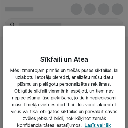
Sīkfaili un Atea
Mēs izmantojam pirmās un trešās puses sīkfailus, lai
uzlabotu lietotāju pieredzi, analizētu mūsu datu
Risinājumi & Pakalpojumi
plūsmu un pielāgotu personalizētas reklāmas.
Obligātie sīkfaili vienmēr ir iespējoti, un tiem nav
IT serviss un atbalsts
nepieciešama jūsu piekrišana, jo tie ir nepieciešami
IT infrastruktūra
mūsu tīmekļa vietnes darbībai. Jūs varat akceptēt
visus vai tikai obligātos sīkfailus un pārvaldīt savas
Darba vietu IT risinājumi
izvēles jebkurā brīdī, noklikšķinot zemāk
Serveri un datu centri
konfidencialitātes iestatījumos.
Lasīt vairāk