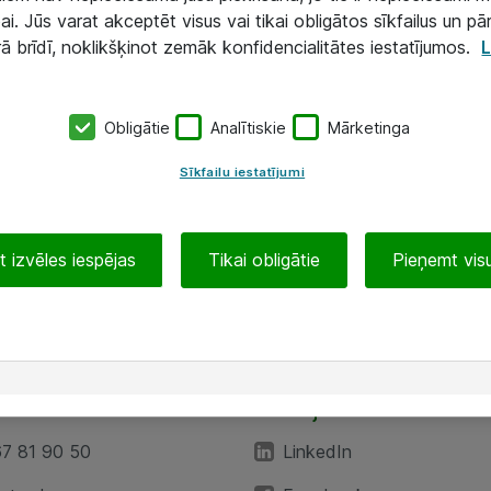
ai. Jūs varat akceptēt visus vai tikai obligātos sīkfailus un pā
rā brīdī, noklikšķinot zemāk konfidencialitātes iestatījumos.
L
Obligātie
Analītiskie
Mārketinga
Sīkfailu iestatījumi
 izvēles iespējas
Tikai obligātie
Pieņemt visu
EA”
Sekojiet mums
67 81 90 50
LinkedIn