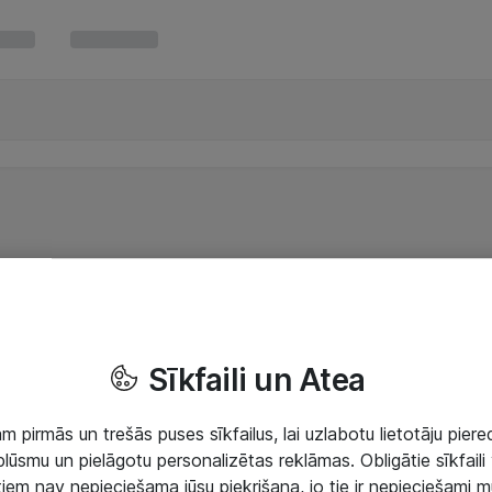
Sīkfaili un Atea
 pirmās un trešās puses sīkfailus, lai uzlabotu lietotāju piered
lūsmu un pielāgotu personalizētas reklāmas. Obligātie sīkfaili 
 tiem nav nepieciešama jūsu piekrišana, jo tie ir nepieciešami 