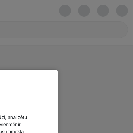
zi, analizētu
vienmēr ir
mūsu tīmekļa