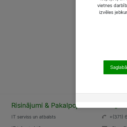
vietnes darbīb
izvēles jebku
Saglabāt
Risinājumi & Pakalpojumi
SIA „AT
IT serviss un atbalsts
+(371) 