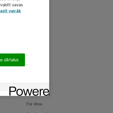
rvaldīt savas
asīt vairāk
s sīkfailus
Par Atea
Par Atea