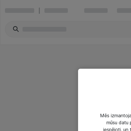
Mēs izmantojam
mūsu datu p
iespējoti, un