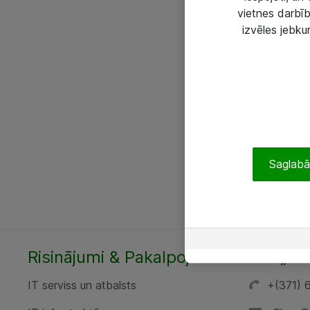
vietnes darbīb
izvēles jebku
Saglabāt
Risinājumi & Pakalpojumi
SIA „AT
IT serviss un atbalsts
+(371) 