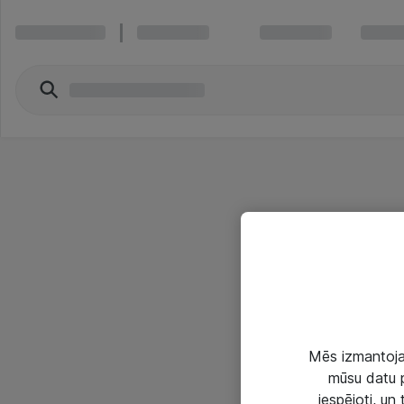
Mēs izmantojam
mūsu datu p
iespējoti, un