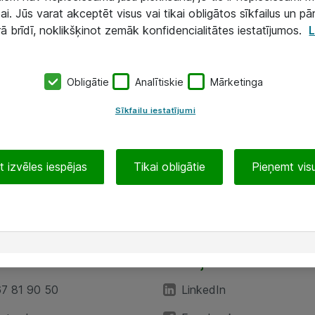
ai. Jūs varat akceptēt visus vai tikai obligātos sīkfailus un pā
rā brīdī, noklikšķinot zemāk konfidencialitātes iestatījumos.
L
Obligātie
Analītiskie
Mārketinga
Sīkfailu iestatījumi
 izvēles iespējas
Tikai obligātie
Pieņemt visu
EA”
Sekojiet mums
67 81 90 50
LinkedIn