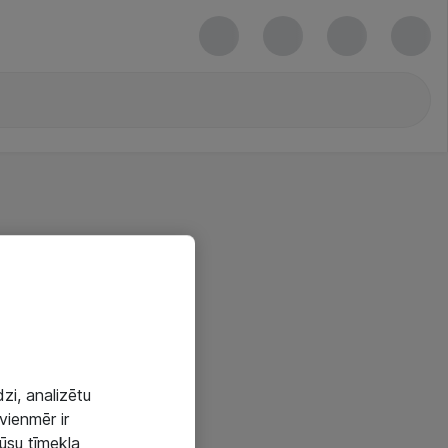
zi, analizētu
vienmēr ir
mūsu tīmekļa