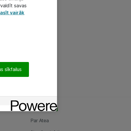
rvaldīt savas
asīt vairāk
s sīkfailus
Par Atea
Par Atea