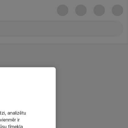
zi, analizētu
vienmēr ir
mūsu tīmekļa