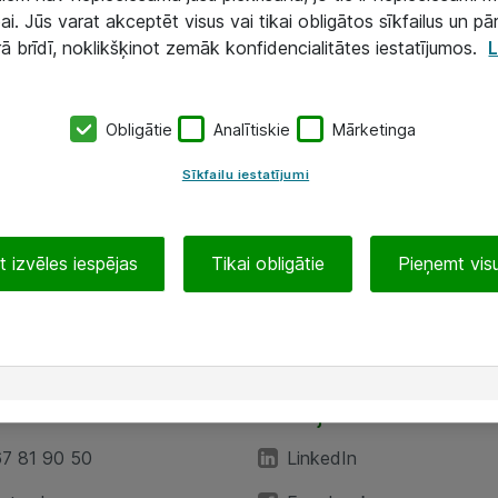
ai. Jūs varat akceptēt visus vai tikai obligātos sīkfailus un pā
rā brīdī, noklikšķinot zemāk konfidencialitātes iestatījumos.
L
Obligātie
Analītiskie
Mārketinga
Sīkfailu iestatījumi
 izvēles iespējas
Tikai obligātie
Pieņemt visu
EA”
Sekojiet mums
67 81 90 50
LinkedIn