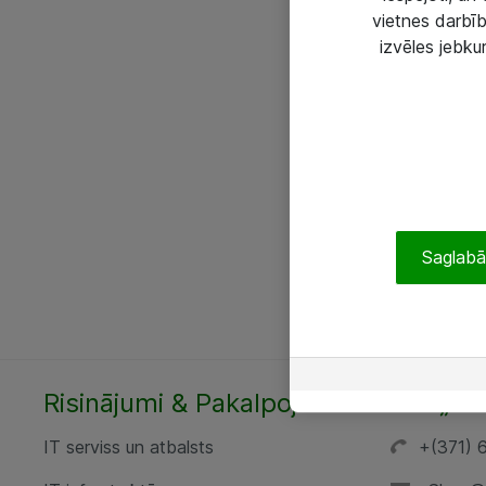
vietnes darbīb
izvēles jebku
Saglabāt
Risinājumi & Pakalpojumi
SIA „AT
IT serviss un atbalsts
+(371) 