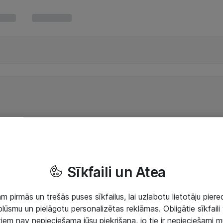
Sīkfaili un Atea
 pirmās un trešās puses sīkfailus, lai uzlabotu lietotāju piered
lūsmu un pielāgotu personalizētas reklāmas. Obligātie sīkfaili 
 tiem nav nepieciešama jūsu piekrišana, jo tie ir nepieciešami 