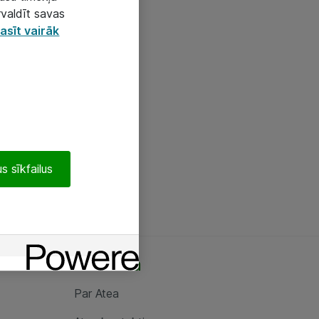
rvaldīt savas
asīt vairāk
s sīkfailus
Par Atea
Par Atea