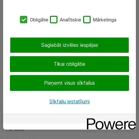
SIA „ATEA”
Obligātie
Analītiskie
Mārketinga
+(371) 67 81 90 50
eShop@atea.lv
Saglabāt izvēles iespējas
Ūnijas 15, Rīga
Tikai obligātie
Sekojiet mums
Pieņemt visus sīkfailus
LinkedIn
Facebook
Sīkfailu iestatījumi
Par Atea
Par Atea