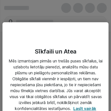
Sīkfaili un Atea
Mēs izmantojam pirmās un trešās puses sīkfailus, lai
uzlabotu lietotāju pieredzi, analizētu mūsu datu
Risinājumi & Pakalpojumi
plūsmu un pielāgotu personalizētas reklāmas.
Obligātie sīkfaili vienmēr ir iespējoti, un tiem nav
IT serviss un atbalsts
nepieciešama jūsu piekrišana, jo tie ir nepieciešami
IT infrastruktūra
mūsu tīmekļa vietnes darbībai. Jūs varat akceptēt
visus vai tikai obligātos sīkfailus un pārvaldīt savas
Darba vietu IT risinājumi
izvēles jebkurā brīdī, noklikšķinot zemāk
Serveri un datu centri
konfidencialitātes iestatījumos.
Lasīt vairāk