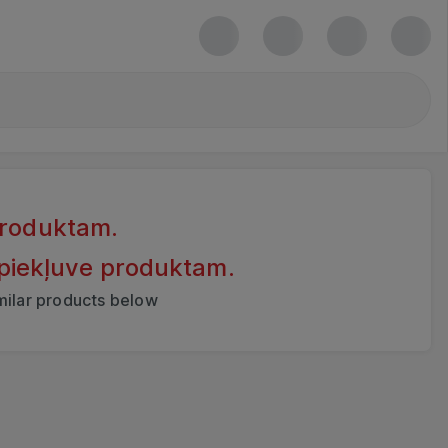
produktam.
 piekļuve produktam.
imilar products below