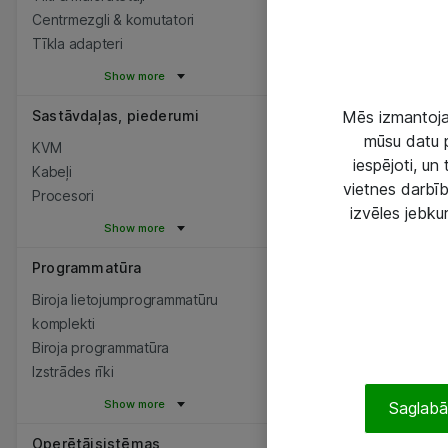
Centrmezgli & komutatori
Tīkla adapteri
Show more
Sastāvdaļas, piederumi
Mēs izmantojam
mūsu datu p
KVM
iespējoti, un
Kabeļi
vietnes darbīb
Procesori
izvēles jebku
Show more
Programmatūra
Biroja lietojumprogrammatūru
komplekti
Biroja programmatūra
Izstrādes rīki
Show more
Saglabāt
Operētājsistēmas