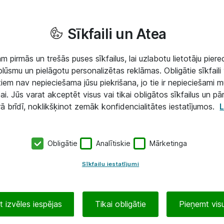
Sīkfaili un Atea
 pirmās un trešās puses sīkfailus, lai uzlabotu lietotāju piered
lūsmu un pielāgotu personalizētas reklāmas. Obligātie sīkfaili 
 tiem nav nepieciešama jūsu piekrišana, jo tie ir nepieciešami 
ai. Jūs varat akceptēt visus vai tikai obligātos sīkfailus un pā
rā brīdī, noklikšķinot zemāk konfidencialitātes iestatījumos.
L
Obligātie
Analītiskie
Mārketinga
Sīkfailu iestatījumi
 izvēles iespējas
Tikai obligātie
Pieņemt visu