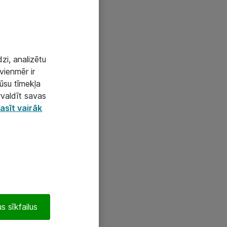
zi, analizētu
vienmēr ir
mūsu tīmekļa
rvaldīt savas
asīt vairāk
s sīkfailus