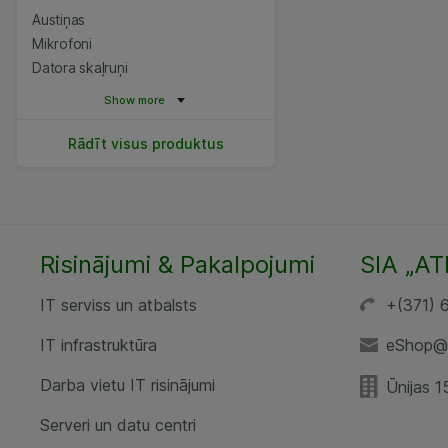
Austiņas
Mikrofoni
Datora skaļruņi
Show more
Rādīt visus produktus
Risinājumi & Pakalpojumi
SIA „AT
IT serviss un atbalsts
+(371) 
IT infrastruktūra
eShop@a
Darba vietu IT risinājumi
Ūnijas 1
Serveri un datu centri