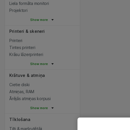
Liela formāta monitori
Projektori
Show more
Printeri & skeneri
Printeri
Tintes printeri
Krāsu lāzerprinteri
Show more
Krātuve & atmiņa
Cietie diski
Atmiņas, RAM
Ārējās atmiņas korpusi
Show more
Tīklošana
Tilti & maršrutētāji