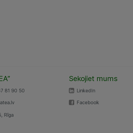
EA”
Sekojiet mums
67 81 90 50
LinkedIn
tea.lv
Facebook
5, Rīga