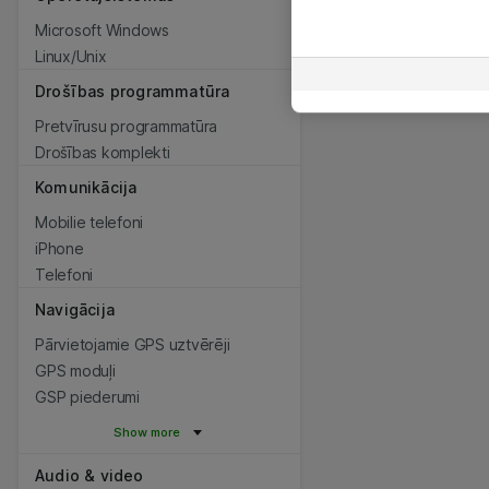
Microsoft Windows
Linux/Unix
Drošības programmatūra
Pretvīrusu programmatūra
Drošības komplekti
Komunikācija
Mobilie telefoni
iPhone
Telefoni
Navigācija
Pārvietojamie GPS uztvērēji
GPS moduļi
GSP piederumi
Show more
Audio & video