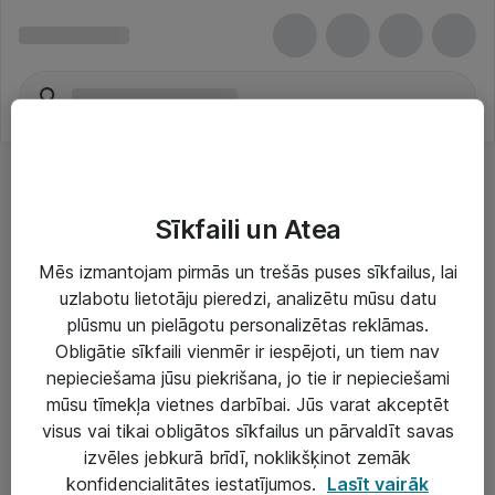
Sīkfaili un Atea
Mēs izmantojam pirmās un trešās puses sīkfailus, lai
uzlabotu lietotāju pieredzi, analizētu mūsu datu
Risinājumi & Pakalpojumi
plūsmu un pielāgotu personalizētas reklāmas.
Obligātie sīkfaili vienmēr ir iespējoti, un tiem nav
IT serviss un atbalsts
nepieciešama jūsu piekrišana, jo tie ir nepieciešami
IT infrastruktūra
mūsu tīmekļa vietnes darbībai. Jūs varat akceptēt
visus vai tikai obligātos sīkfailus un pārvaldīt savas
Darba vietu IT risinājumi
izvēles jebkurā brīdī, noklikšķinot zemāk
Serveri un datu centri
konfidencialitātes iestatījumos.
Lasīt vairāk