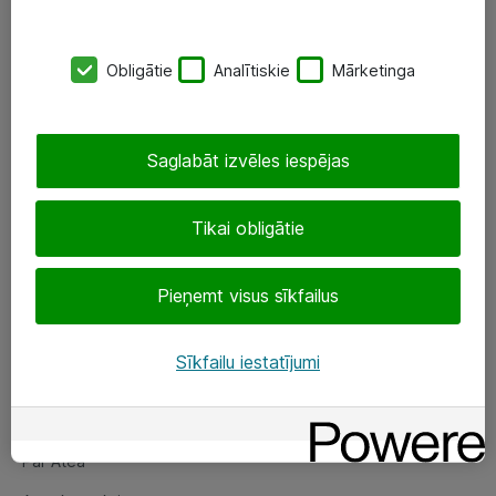
SIA „ATEA”
Obligātie
Analītiskie
Mārketinga
+(371) 67 81 90 50
eShop@atea.lv
Saglabāt izvēles iespējas
Ūnijas 15, Rīga
Tikai obligātie
Sekojiet mums
Pieņemt visus sīkfailus
LinkedIn
Facebook
Sīkfailu iestatījumi
Par Atea
Par Atea