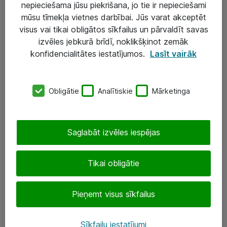
nepieciešama jūsu piekrišana, jo tie ir nepieciešami
mūsu tīmekļa vietnes darbībai. Jūs varat akceptēt
visus vai tikai obligātos sīkfailus un pārvaldīt savas
Risinājumi & Pakalpojumi
izvēles jebkurā brīdī, noklikšķinot zemāk
IT serviss un atbalsts
konfidencialitātes iestatījumos.
Lasīt vairāk
IT infrastruktūra
Darba vietu IT risinājumi
Obligātie
Analītiskie
Mārketinga
Serveri un datu centri
Saglabāt izvēles iespējas
SIA „ATEA”
+(371) 67 81 90 50
Tikai obligātie
eShop@atea.lv
Pieņemt visus sīkfailus
Ūnijas 15, Rīga
Sīkfailu iestatījumi