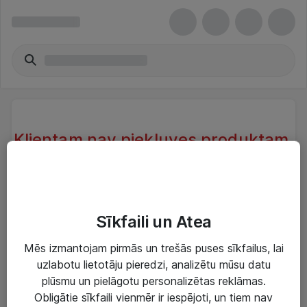
Klientam nav piekļuves produktam.
Klientam, kas atrodas sistēmā nav
piekļuve produktam.
Try another search or take a look at our similar
Sīkfaili un Atea
products below
Mēs izmantojam pirmās un trešās puses sīkfailus, lai
uzlabotu lietotāju pieredzi, analizētu mūsu datu
plūsmu un pielāgotu personalizētas reklāmas.
Obligātie sīkfaili vienmēr ir iespējoti, un tiem nav