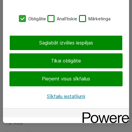
SIA „ATEA”
Obligātie
Analītiskie
Mārketinga
+(371) 67 81 90 50
eShop@atea.lv
Saglabāt izvēles iespējas
Ūnijas 15, Rīga
Tikai obligātie
Sekojiet mums
Pieņemt visus sīkfailus
LinkedIn
Facebook
Sīkfailu iestatījumi
Par Atea
Par Atea