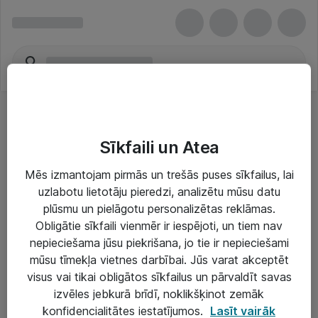
Sīkfaili un Atea
Mēs izmantojam pirmās un trešās puses sīkfailus, lai
uzlabotu lietotāju pieredzi, analizētu mūsu datu
Risinājumi & Pakalpojumi
plūsmu un pielāgotu personalizētas reklāmas.
Obligātie sīkfaili vienmēr ir iespējoti, un tiem nav
IT serviss un atbalsts
nepieciešama jūsu piekrišana, jo tie ir nepieciešami
IT infrastruktūra
mūsu tīmekļa vietnes darbībai. Jūs varat akceptēt
visus vai tikai obligātos sīkfailus un pārvaldīt savas
Darba vietu IT risinājumi
izvēles jebkurā brīdī, noklikšķinot zemāk
Serveri un datu centri
konfidencialitātes iestatījumos.
Lasīt vairāk