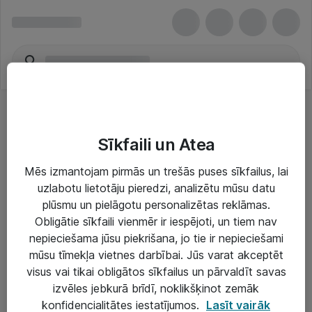
Sīkfaili un Atea
Mēs izmantojam pirmās un trešās puses sīkfailus, lai
uzlabotu lietotāju pieredzi, analizētu mūsu datu
Risinājumi & Pakalpojumi
plūsmu un pielāgotu personalizētas reklāmas.
Obligātie sīkfaili vienmēr ir iespējoti, un tiem nav
IT serviss un atbalsts
nepieciešama jūsu piekrišana, jo tie ir nepieciešami
IT infrastruktūra
mūsu tīmekļa vietnes darbībai. Jūs varat akceptēt
visus vai tikai obligātos sīkfailus un pārvaldīt savas
Darba vietu IT risinājumi
izvēles jebkurā brīdī, noklikšķinot zemāk
Serveri un datu centri
konfidencialitātes iestatījumos.
Lasīt vairāk