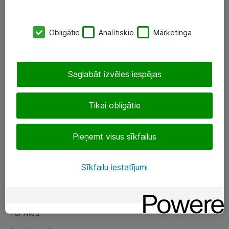
SIA „ATEA”
Obligātie
Analītiskie
Mārketinga
+(371) 67 81 90 50
eShop@atea.lv
Saglabāt izvēles iespējas
Ūnijas 15, Rīga
Tikai obligātie
Sekojiet mums
Pieņemt visus sīkfailus
LinkedIn
Facebook
Sīkfailu iestatījumi
Par Atea
Par Atea