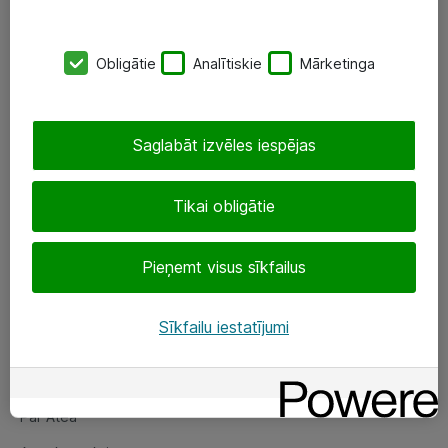
SIA „ATEA”
Obligātie
Analītiskie
Mārketinga
+(371) 67 81 90 50
eShop@atea.lv
Saglabāt izvēles iespējas
Ūnijas 15, Rīga
Tikai obligātie
Sekojiet mums
Pieņemt visus sīkfailus
LinkedIn
Facebook
Sīkfailu iestatījumi
Par Atea
Par Atea