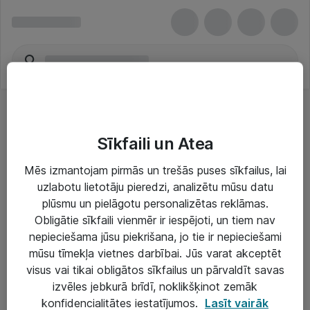
Sīkfaili un Atea
Mēs izmantojam pirmās un trešās puses sīkfailus, lai
uzlabotu lietotāju pieredzi, analizētu mūsu datu
Risinājumi & Pakalpojumi
plūsmu un pielāgotu personalizētas reklāmas.
Obligātie sīkfaili vienmēr ir iespējoti, un tiem nav
IT serviss un atbalsts
nepieciešama jūsu piekrišana, jo tie ir nepieciešami
IT infrastruktūra
mūsu tīmekļa vietnes darbībai. Jūs varat akceptēt
visus vai tikai obligātos sīkfailus un pārvaldīt savas
Darba vietu IT risinājumi
izvēles jebkurā brīdī, noklikšķinot zemāk
Serveri un datu centri
konfidencialitātes iestatījumos.
Lasīt vairāk