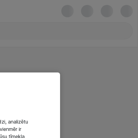
zi, analizētu
vienmēr ir
mūsu tīmekļa