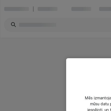
Mēs izmantojam
mūsu datu p
iespējoti, un