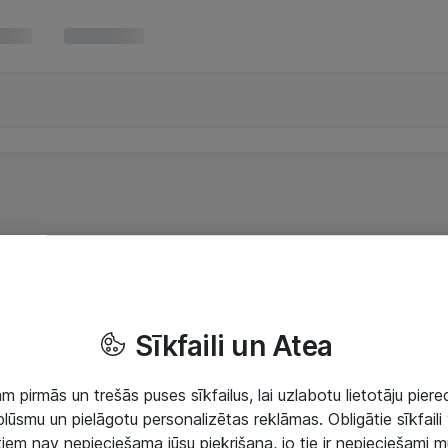
Sīkfaili un Atea
 pirmās un trešās puses sīkfailus, lai uzlabotu lietotāju piered
lūsmu un pielāgotu personalizētas reklāmas. Obligātie sīkfaili 
 tiem nav nepieciešama jūsu piekrišana, jo tie ir nepieciešami 