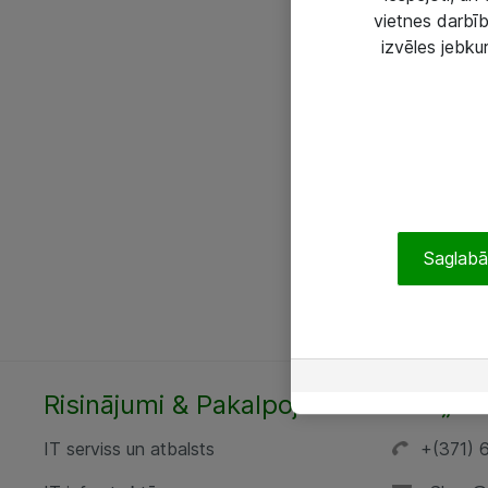
vietnes darbīb
izvēles jebku
Saglabāt
Risinājumi & Pakalpojumi
SIA „AT
IT serviss un atbalsts
+(371) 