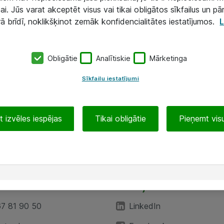
ai. Jūs varat akceptēt visus vai tikai obligātos sīkfailus un pā
rā brīdī, noklikšķinot zemāk konfidencialitātes iestatījumos.
L
Obligātie
Analītiskie
Mārketinga
Sīkfailu iestatījumi
 izvēles iespējas
Tikai obligātie
Pieņemt visu
EA”
Sekojiet mums
67 81 90 50
LinkedIn