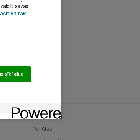
rvaldīt savas
asīt vairāk
s sīkfailus
Par Atea
Par Atea