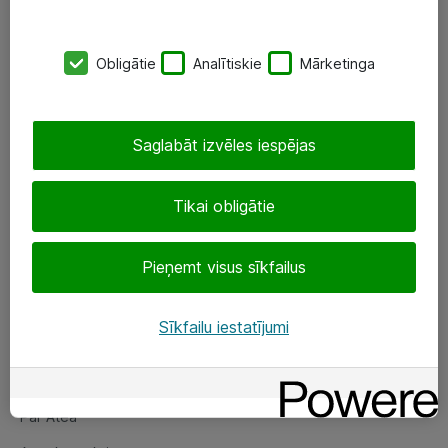
SIA „ATEA”
Obligātie
Analītiskie
Mārketinga
+(371) 67 81 90 50
eShop@atea.lv
Saglabāt izvēles iespējas
Ūnijas 15, Rīga
Tikai obligātie
Sekojiet mums
Pieņemt visus sīkfailus
LinkedIn
Facebook
Sīkfailu iestatījumi
Par Atea
Par Atea