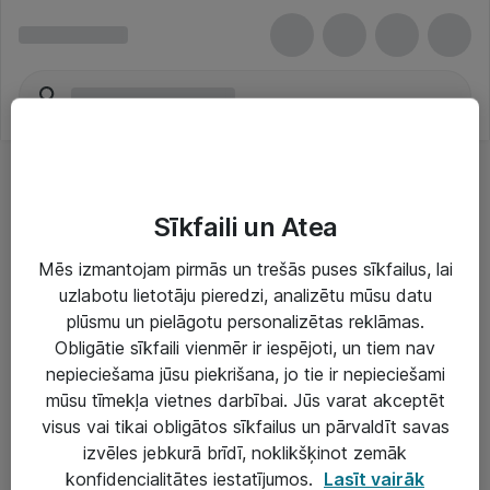
Sīkfaili un Atea
Mēs izmantojam pirmās un trešās puses sīkfailus, lai
uzlabotu lietotāju pieredzi, analizētu mūsu datu
Risinājumi & Pakalpojumi
plūsmu un pielāgotu personalizētas reklāmas.
Obligātie sīkfaili vienmēr ir iespējoti, un tiem nav
IT serviss un atbalsts
nepieciešama jūsu piekrišana, jo tie ir nepieciešami
IT infrastruktūra
mūsu tīmekļa vietnes darbībai. Jūs varat akceptēt
visus vai tikai obligātos sīkfailus un pārvaldīt savas
Darba vietu IT risinājumi
izvēles jebkurā brīdī, noklikšķinot zemāk
Serveri un datu centri
konfidencialitātes iestatījumos.
Lasīt vairāk