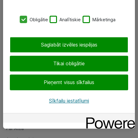
SIA „ATEA”
Obligātie
Analītiskie
Mārketinga
+(371) 67 81 90 50
eShop@atea.lv
Saglabāt izvēles iespējas
Ūnijas 15, Rīga
Tikai obligātie
Sekojiet mums
Pieņemt visus sīkfailus
LinkedIn
Facebook
Sīkfailu iestatījumi
Par Atea
Par Atea