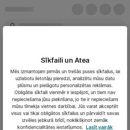
Sīkfaili un Atea
Mēs izmantojam pirmās un trešās puses sīkfailus, lai
uzlabotu lietotāju pieredzi, analizētu mūsu datu
Risinājumi & Pakalpojumi
plūsmu un pielāgotu personalizētas reklāmas.
Obligātie sīkfaili vienmēr ir iespējoti, un tiem nav
IT serviss un atbalsts
nepieciešama jūsu piekrišana, jo tie ir nepieciešami
IT infrastruktūra
mūsu tīmekļa vietnes darbībai. Jūs varat akceptēt
visus vai tikai obligātos sīkfailus un pārvaldīt savas
Darba vietu IT risinājumi
izvēles jebkurā brīdī, noklikšķinot zemāk
Serveri un datu centri
konfidencialitātes iestatījumos.
Lasīt vairāk