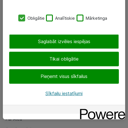
SIA „ATEA”
Obligātie
Analītiskie
Mārketinga
+(371) 67 81 90 50
eShop@atea.lv
Saglabāt izvēles iespējas
Ūnijas 15, Rīga
Tikai obligātie
Sekojiet mums
Pieņemt visus sīkfailus
LinkedIn
Facebook
Sīkfailu iestatījumi
Par Atea
Par Atea