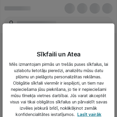
Sīkfaili un Atea
Mēs izmantojam pirmās un trešās puses sīkfailus, lai
uzlabotu lietotāju pieredzi, analizētu mūsu datu
Risinājumi & Pakalpojumi
plūsmu un pielāgotu personalizētas reklāmas.
Obligātie sīkfaili vienmēr ir iespējoti, un tiem nav
IT serviss un atbalsts
nepieciešama jūsu piekrišana, jo tie ir nepieciešami
IT infrastruktūra
mūsu tīmekļa vietnes darbībai. Jūs varat akceptēt
visus vai tikai obligātos sīkfailus un pārvaldīt savas
Darba vietu IT risinājumi
izvēles jebkurā brīdī, noklikšķinot zemāk
Serveri un datu centri
konfidencialitātes iestatījumos.
Lasīt vairāk