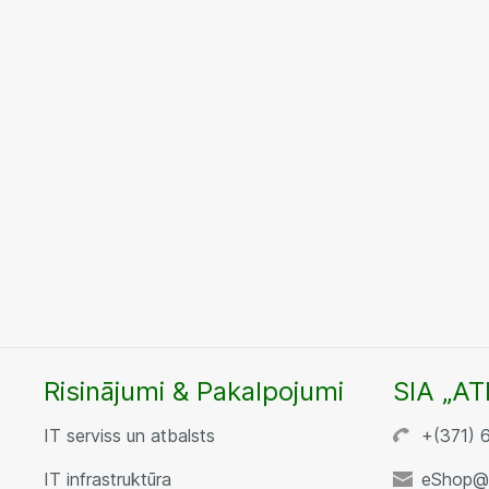
Risinājumi & Pakalpojumi
SIA „AT
IT serviss un atbalsts
+(371) 
IT infrastruktūra
eShop@a