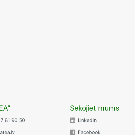
EA”
Sekojiet mums
67 81 90 50
LinkedIn
tea.lv
Facebook