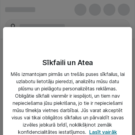
Sīkfaili un Atea
Mēs izmantojam pirmās un trešās puses sīkfailus, lai
uzlabotu lietotāju pieredzi, analizētu mūsu datu
Risinājumi & Pakalpojumi
plūsmu un pielāgotu personalizētas reklāmas.
Obligātie sīkfaili vienmēr ir iespējoti, un tiem nav
IT serviss un atbalsts
nepieciešama jūsu piekrišana, jo tie ir nepieciešami
IT infrastruktūra
mūsu tīmekļa vietnes darbībai. Jūs varat akceptēt
visus vai tikai obligātos sīkfailus un pārvaldīt savas
Darba vietu IT risinājumi
izvēles jebkurā brīdī, noklikšķinot zemāk
Serveri un datu centri
konfidencialitātes iestatījumos.
Lasīt vairāk