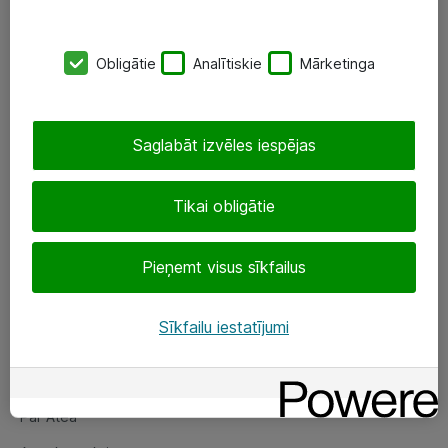
SIA „ATEA”
Obligātie
Analītiskie
Mārketinga
+(371) 67 81 90 50
eShop@atea.lv
Saglabāt izvēles iespējas
Ūnijas 15, Rīga
Tikai obligātie
Sekojiet mums
Pieņemt visus sīkfailus
LinkedIn
Facebook
Sīkfailu iestatījumi
Par Atea
Par Atea