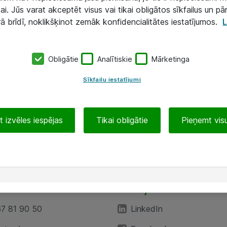
ai. Jūs varat akceptēt visus vai tikai obligātos sīkfailus un pā
rā brīdī, noklikšķinot zemāk konfidencialitātes iestatījumos.
L
Obligātie
Analītiskie
Mārketinga
Sīkfailu iestatījumi
 izvēles iespējas
Tikai obligātie
Pieņemt visu
EA”
Sekojiet mums
67 81 90 50
LinkedIn