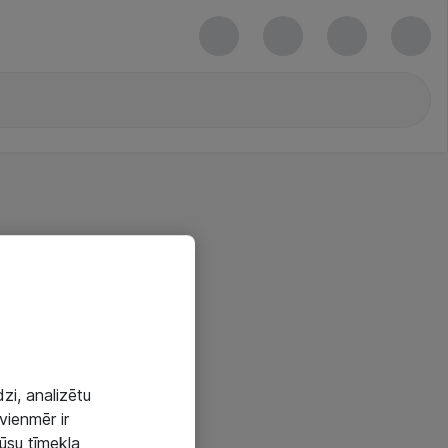
zi, analizētu
vienmēr ir
mūsu tīmekļa