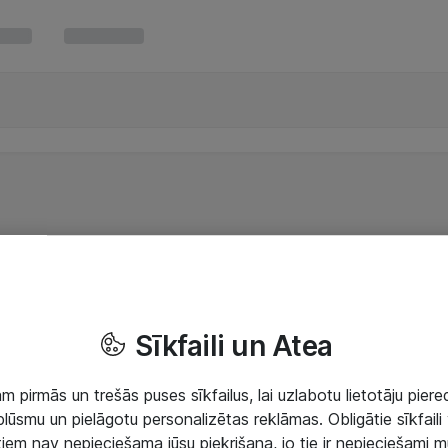
Sīkfaili un Atea
 pirmās un trešās puses sīkfailus, lai uzlabotu lietotāju piered
lūsmu un pielāgotu personalizētas reklāmas. Obligātie sīkfaili 
 tiem nav nepieciešama jūsu piekrišana, jo tie ir nepieciešami 