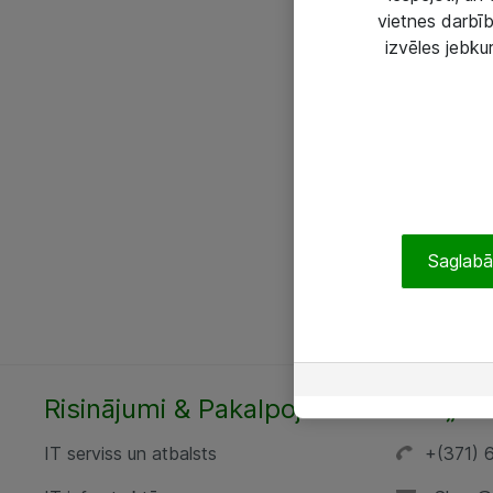
vietnes darbīb
izvēles jebku
Saglabāt
Risinājumi & Pakalpojumi
SIA „AT
IT serviss un atbalsts
+(371) 