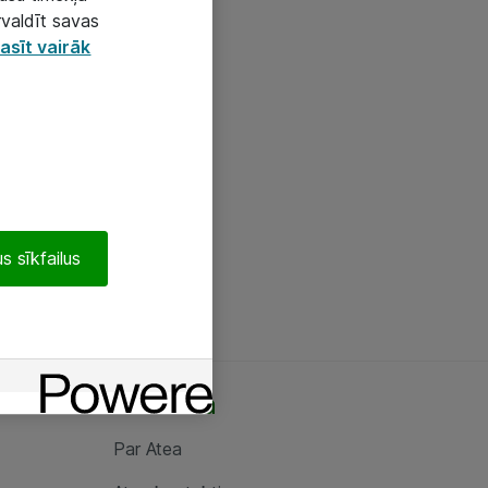
rvaldīt savas
asīt vairāk
s sīkfailus
Par Atea
Par Atea