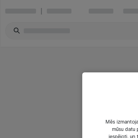
Mēs izmantojam
mūsu datu p
iespējoti, un