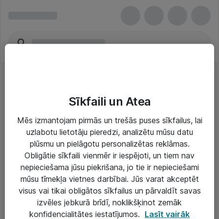
Sīkfaili un Atea
Mēs izmantojam pirmās un trešās puses sīkfailus, lai
uzlabotu lietotāju pieredzi, analizētu mūsu datu
Risinājumi & Pakalpojumi
plūsmu un pielāgotu personalizētas reklāmas.
Obligātie sīkfaili vienmēr ir iespējoti, un tiem nav
IT serviss un atbalsts
nepieciešama jūsu piekrišana, jo tie ir nepieciešami
IT infrastruktūra
mūsu tīmekļa vietnes darbībai. Jūs varat akceptēt
visus vai tikai obligātos sīkfailus un pārvaldīt savas
Darba vietu IT risinājumi
izvēles jebkurā brīdī, noklikšķinot zemāk
Serveri un datu centri
konfidencialitātes iestatījumos.
Lasīt vairāk