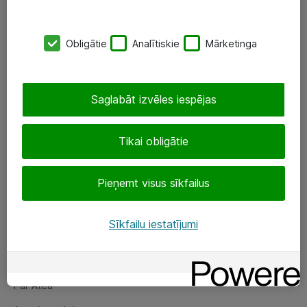
SIA „ATEA”
Obligātie
Analītiskie
Mārketinga
+(371) 67 81 90 50
eShop@atea.lv
Saglabāt izvēles iespējas
Ūnijas 15, Rīga
Tikai obligātie
Sekojiet mums
Pieņemt visus sīkfailus
LinkedIn
Facebook
Sīkfailu iestatījumi
Par Atea
Par Atea