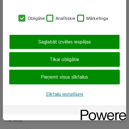
SIA „ATEA”
Obligātie
Analītiskie
Mārketinga
+(371) 67 81 90 50
eShop@atea.lv
Saglabāt izvēles iespējas
Ūnijas 15, Rīga
Tikai obligātie
Sekojiet mums
Pieņemt visus sīkfailus
LinkedIn
Facebook
Sīkfailu iestatījumi
Par Atea
Par Atea