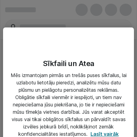
Sīkfaili un Atea
Mēs izmantojam pirmās un trešās puses sīkfailus, lai
uzlabotu lietotāju pieredzi, analizētu mūsu datu
Risinājumi & Pakalpojumi
plūsmu un pielāgotu personalizētas reklāmas.
Obligātie sīkfaili vienmēr ir iespējoti, un tiem nav
IT serviss un atbalsts
nepieciešama jūsu piekrišana, jo tie ir nepieciešami
IT infrastruktūra
mūsu tīmekļa vietnes darbībai. Jūs varat akceptēt
visus vai tikai obligātos sīkfailus un pārvaldīt savas
Darba vietu IT risinājumi
izvēles jebkurā brīdī, noklikšķinot zemāk
Serveri un datu centri
konfidencialitātes iestatījumos.
Lasīt vairāk