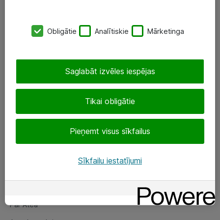
SIA „ATEA”
Obligātie
Analītiskie
Mārketinga
+(371) 67 81 90 50
eShop@atea.lv
Saglabāt izvēles iespējas
Ūnijas 15, Rīga
Tikai obligātie
Sekojiet mums
Pieņemt visus sīkfailus
LinkedIn
Facebook
Sīkfailu iestatījumi
Par Atea
Par Atea