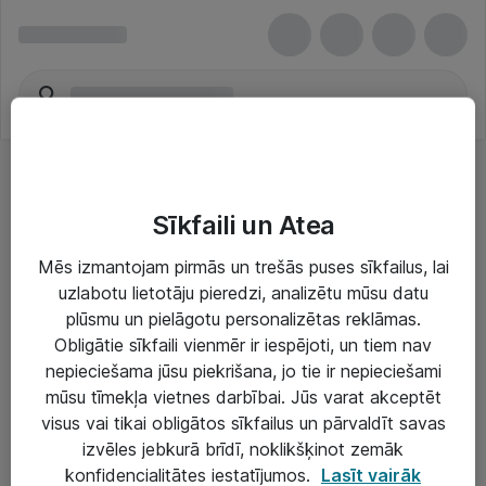
Sīkfaili un Atea
Mēs izmantojam pirmās un trešās puses sīkfailus, lai
uzlabotu lietotāju pieredzi, analizētu mūsu datu
Risinājumi & Pakalpojumi
plūsmu un pielāgotu personalizētas reklāmas.
Obligātie sīkfaili vienmēr ir iespējoti, un tiem nav
IT serviss un atbalsts
nepieciešama jūsu piekrišana, jo tie ir nepieciešami
IT infrastruktūra
mūsu tīmekļa vietnes darbībai. Jūs varat akceptēt
visus vai tikai obligātos sīkfailus un pārvaldīt savas
Darba vietu IT risinājumi
izvēles jebkurā brīdī, noklikšķinot zemāk
Serveri un datu centri
konfidencialitātes iestatījumos.
Lasīt vairāk