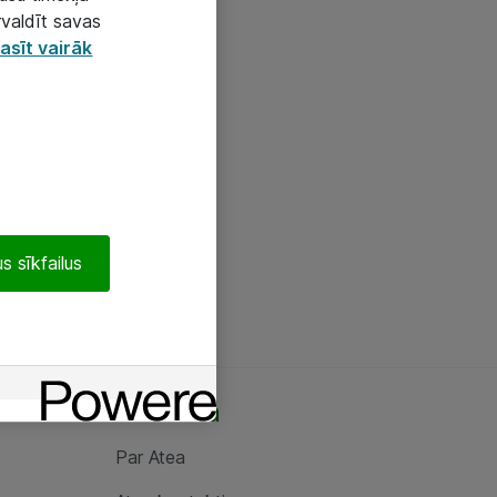
rvaldīt savas
asīt vairāk
s sīkfailus
Par Atea
Par Atea