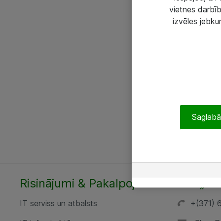
vietnes darbīb
izvēles jebku
Saglabāt
Risinājumi & Pakalpojumi
SIA „AT
IT serviss un atbalsts
+(371) 