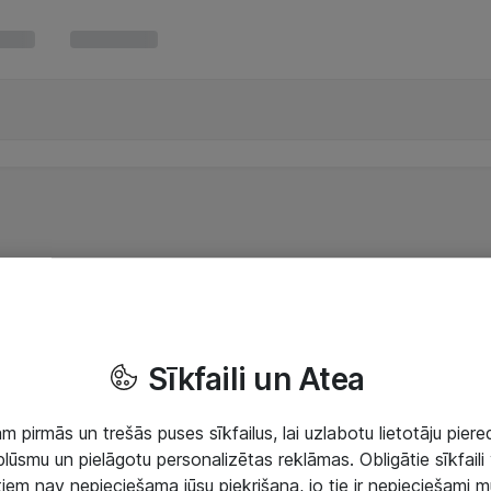
Sīkfaili un Atea
 pirmās un trešās puses sīkfailus, lai uzlabotu lietotāju piered
lūsmu un pielāgotu personalizētas reklāmas. Obligātie sīkfaili 
 tiem nav nepieciešama jūsu piekrišana, jo tie ir nepieciešami 