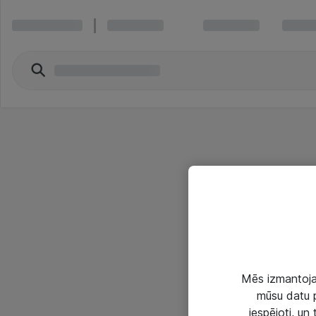
Mēs izmantojam
mūsu datu p
iespējoti, un