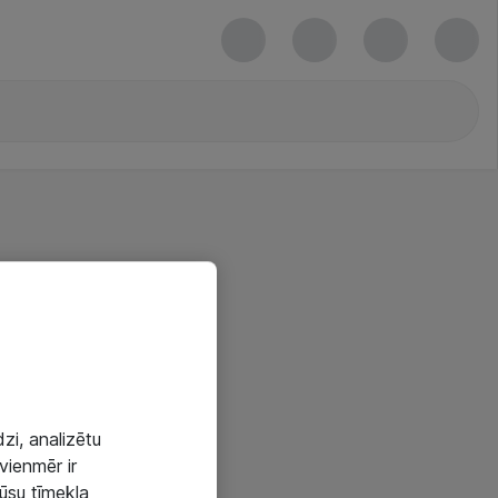
zi, analizētu
vienmēr ir
mūsu tīmekļa