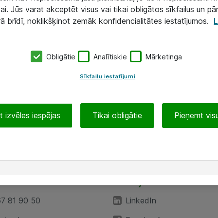
ai. Jūs varat akceptēt visus vai tikai obligātos sīkfailus un pā
rā brīdī, noklikšķinot zemāk konfidencialitātes iestatījumos.
L
Obligātie
Analītiskie
Mārketinga
Sīkfailu iestatījumi
 izvēles iespējas
Tikai obligātie
Pieņemt visu
EA”
Sekojiet mums
67 81 90 50
LinkedIn