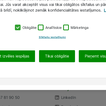
ai. Jūs varat akceptēt visus vai tikai obligātos sīkfailus un pā
rā brīdī, noklikšķinot zemāk konfidencialitātes iestatījumos.
L
Obligātie
Analītiskie
Mārketinga
Sīkfailu iestatījumi
 izvēles iespējas
Tikai obligātie
Pieņemt visu
EA”
Sekojiet mums
67 81 90 50
LinkedIn