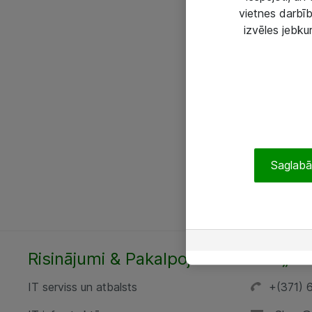
vietnes darbīb
izvēles jebku
Saglabāt
Risinājumi & Pakalpojumi
SIA „AT
IT serviss un atbalsts
+(371) 