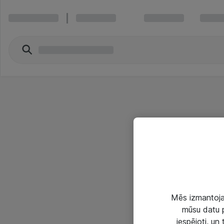
Mēs izmantojam
mūsu datu p
iespējoti, un