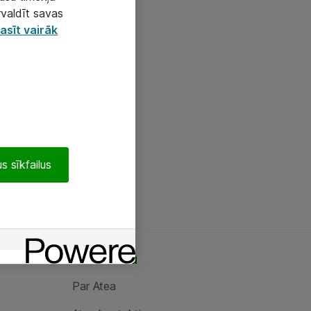
rvaldīt savas
asīt vairāk
s sīkfailus
Par Atea
Par Atea