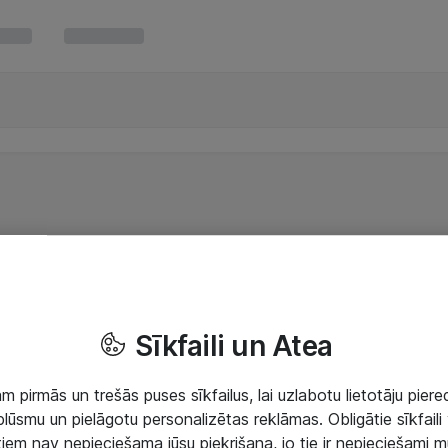
Sīkfaili un Atea
 pirmās un trešās puses sīkfailus, lai uzlabotu lietotāju piered
lūsmu un pielāgotu personalizētas reklāmas. Obligātie sīkfaili 
 tiem nav nepieciešama jūsu piekrišana, jo tie ir nepieciešami 