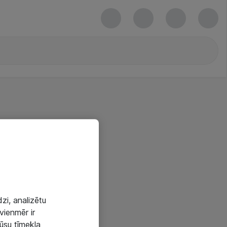
zi, analizētu
vienmēr ir
mūsu tīmekļa