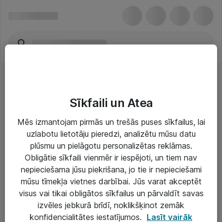
Sīkfaili un Atea
Mēs izmantojam pirmās un trešās puses sīkfailus, lai
uzlabotu lietotāju pieredzi, analizētu mūsu datu
Risinājumi & Pakalpojumi
plūsmu un pielāgotu personalizētas reklāmas.
Obligātie sīkfaili vienmēr ir iespējoti, un tiem nav
IT serviss un atbalsts
nepieciešama jūsu piekrišana, jo tie ir nepieciešami
IT infrastruktūra
mūsu tīmekļa vietnes darbībai. Jūs varat akceptēt
visus vai tikai obligātos sīkfailus un pārvaldīt savas
Darba vietu IT risinājumi
izvēles jebkurā brīdī, noklikšķinot zemāk
Serveri un datu centri
konfidencialitātes iestatījumos.
Lasīt vairāk