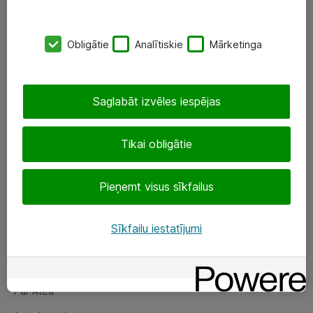
SIA „ATEA”
Obligātie
Analītiskie
Mārketinga
+(371) 67 81 90 50
eShop@atea.lv
Saglabāt izvēles iespējas
Ūnijas 15, Rīga
Tikai obligātie
Sekojiet mums
Pieņemt visus sīkfailus
LinkedIn
Facebook
Sīkfailu iestatījumi
Par Atea
Par Atea