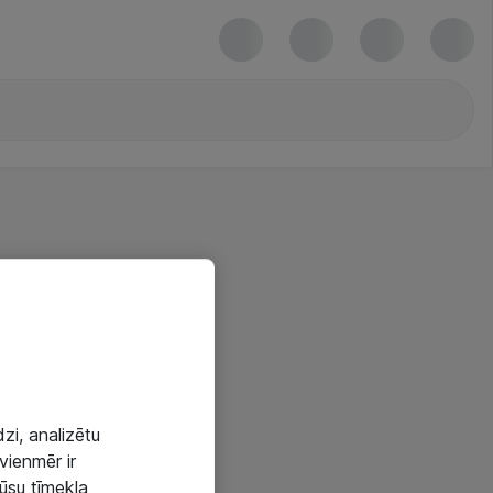
zi, analizētu
vienmēr ir
mūsu tīmekļa