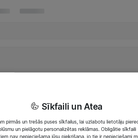
Sīkfaili un Atea
 pirmās un trešās puses sīkfailus, lai uzlabotu lietotāju piered
lūsmu un pielāgotu personalizētas reklāmas. Obligātie sīkfaili 
 tiem nav nepieciešama jūsu piekrišana, jo tie ir nepieciešami 