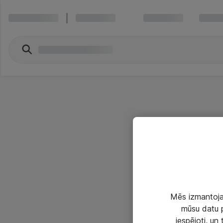
Mēs izmantojam
mūsu datu p
iespējoti, un