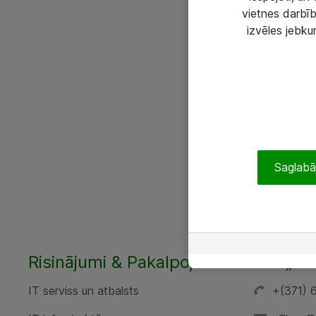
vietnes darbīb
izvēles jebku
Saglabāt
Risinājumi & Pakalpojumi
SIA „AT
IT serviss un atbalsts
+(371) 