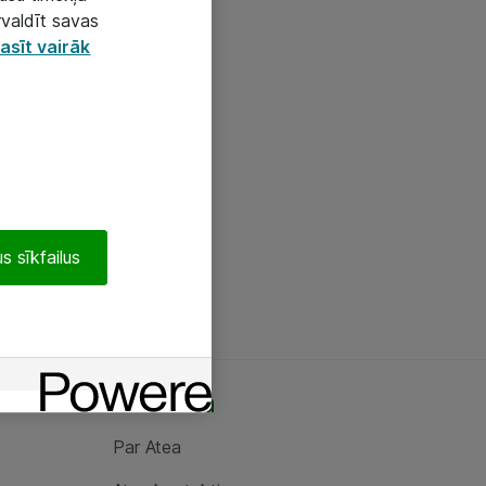
rvaldīt savas
asīt vairāk
s sīkfailus
Par Atea
Par Atea