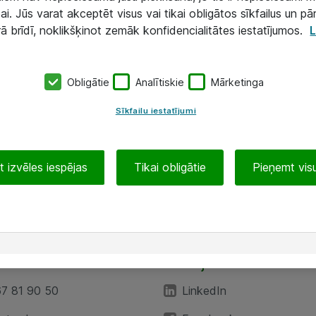
ai. Jūs varat akceptēt visus vai tikai obligātos sīkfailus un pā
rā brīdī, noklikšķinot zemāk konfidencialitātes iestatījumos.
L
Obligātie
Analītiskie
Mārketinga
Sīkfailu iestatījumi
 izvēles iespējas
Tikai obligātie
Pieņemt visu
EA”
Sekojiet mums
67 81 90 50
LinkedIn