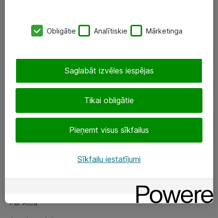
SIA „ATEA”
Obligātie
Analītiskie
Mārketinga
+(371) 67 81 90 50
eShop@atea.lv
Saglabāt izvēles iespējas
Ūnijas 15, Rīga
Tikai obligātie
Sekojiet mums
Pieņemt visus sīkfailus
LinkedIn
Facebook
Sīkfailu iestatījumi
Par Atea
Par Atea