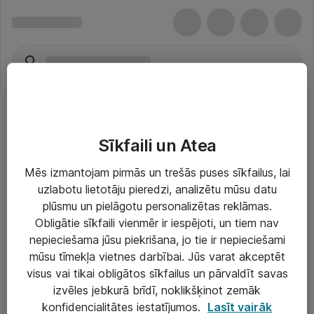
Sīkfaili un Atea
Mēs izmantojam pirmās un trešās puses sīkfailus, lai
uzlabotu lietotāju pieredzi, analizētu mūsu datu
Risinājumi & Pakalpojumi
plūsmu un pielāgotu personalizētas reklāmas.
Obligātie sīkfaili vienmēr ir iespējoti, un tiem nav
IT serviss un atbalsts
nepieciešama jūsu piekrišana, jo tie ir nepieciešami
IT infrastruktūra
mūsu tīmekļa vietnes darbībai. Jūs varat akceptēt
visus vai tikai obligātos sīkfailus un pārvaldīt savas
Darba vietu IT risinājumi
izvēles jebkurā brīdī, noklikšķinot zemāk
Serveri un datu centri
konfidencialitātes iestatījumos.
Lasīt vairāk