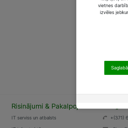
vietnes darbīb
izvēles jebku
Saglabāt
Risinājumi & Pakalpojumi
SIA „AT
IT serviss un atbalsts
+(371) 