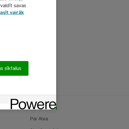
rvaldīt savas
asīt vairāk
s sīkfailus
Par Atea
Par Atea