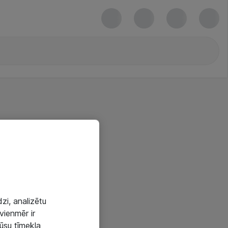
zi, analizētu
vienmēr ir
mūsu tīmekļa