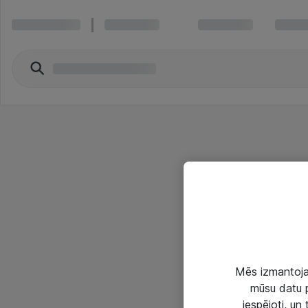
Mēs izmantojam
mūsu datu p
iespējoti, un