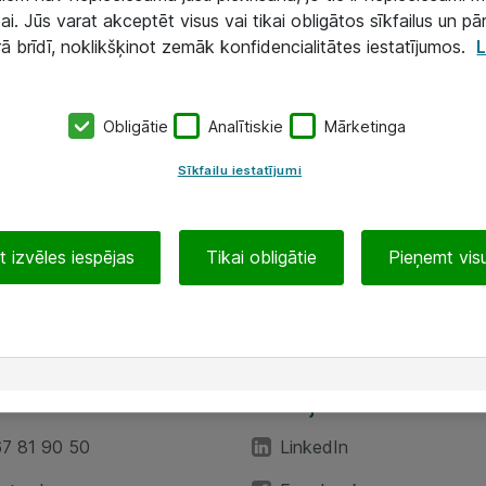
ai. Jūs varat akceptēt visus vai tikai obligātos sīkfailus un pā
rā brīdī, noklikšķinot zemāk konfidencialitātes iestatījumos.
L
Obligātie
Analītiskie
Mārketinga
Sīkfailu iestatījumi
 izvēles iespējas
Tikai obligātie
Pieņemt visu
EA”
Sekojiet mums
67 81 90 50
LinkedIn