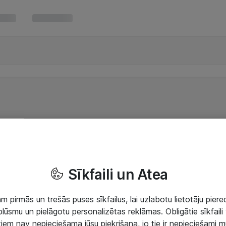
Sīkfaili un Atea
 pirmās un trešās puses sīkfailus, lai uzlabotu lietotāju piered
lūsmu un pielāgotu personalizētas reklāmas. Obligātie sīkfaili 
 tiem nav nepieciešama jūsu piekrišana, jo tie ir nepieciešami 