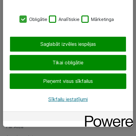
SIA „ATEA”
Obligātie
Analītiskie
Mārketinga
+(371) 67 81 90 50
eShop@atea.lv
Saglabāt izvēles iespējas
Ūnijas 15, Rīga
Tikai obligātie
Sekojiet mums
Pieņemt visus sīkfailus
LinkedIn
Facebook
Sīkfailu iestatījumi
Par Atea
Par Atea