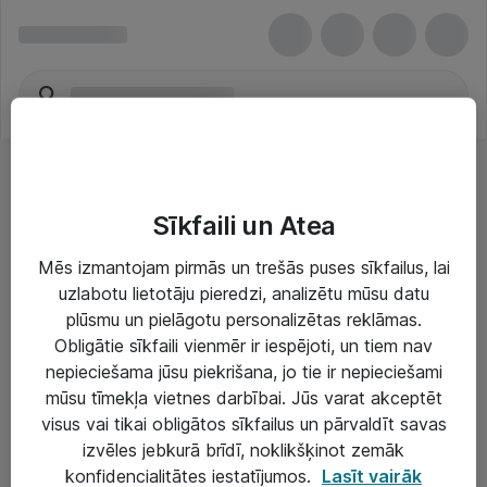
Sīkfaili un Atea
Mēs izmantojam pirmās un trešās puses sīkfailus, lai
uzlabotu lietotāju pieredzi, analizētu mūsu datu
Risinājumi & Pakalpojumi
plūsmu un pielāgotu personalizētas reklāmas.
Obligātie sīkfaili vienmēr ir iespējoti, un tiem nav
IT serviss un atbalsts
nepieciešama jūsu piekrišana, jo tie ir nepieciešami
IT infrastruktūra
mūsu tīmekļa vietnes darbībai. Jūs varat akceptēt
visus vai tikai obligātos sīkfailus un pārvaldīt savas
Darba vietu IT risinājumi
izvēles jebkurā brīdī, noklikšķinot zemāk
Serveri un datu centri
konfidencialitātes iestatījumos.
Lasīt vairāk