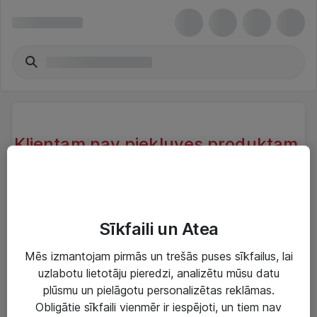
Klientam nav piekļuves produktam.
Klientam, kas atrodas sistēmā nav
piekļuve produktam.
Try another search or take a look at our similar
Sīkfaili un Atea
products below
Mēs izmantojam pirmās un trešās puses sīkfailus, lai
uzlabotu lietotāju pieredzi, analizētu mūsu datu
plūsmu un pielāgotu personalizētas reklāmas.
Obligātie sīkfaili vienmēr ir iespējoti, un tiem nav