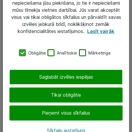
nepieciešama jūsu piekrišana, jo tie ir nepieciešami
mūsu tīmekļa vietnes darbībai. Jūs varat akceptēt
visus vai tikai obligātos sīkfailus un pārvaldīt savas
Risinājumi & Pakalpojumi
izvēles jebkurā brīdī, noklikšķinot zemāk
IT serviss un atbalsts
konfidencialitātes iestatījumos.
Lasīt vairāk
IT infrastruktūra
Darba vietu IT risinājumi
Obligātie
Analītiskie
Mārketinga
Serveri un datu centri
Saglabāt izvēles iespējas
SIA „ATEA”
+(371) 67 81 90 50
Tikai obligātie
eShop@atea.lv
Pieņemt visus sīkfailus
Ūnijas 15, Rīga
Sīkfailu iestatījumi