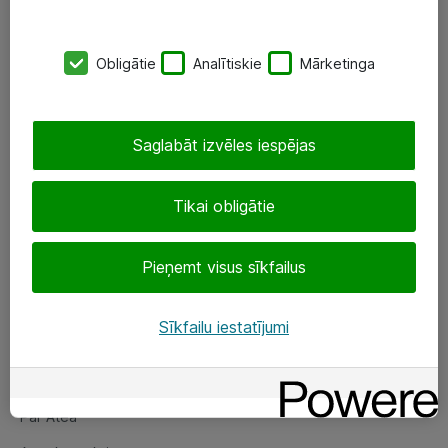
SIA „ATEA”
Obligātie
Analītiskie
Mārketinga
+(371) 67 81 90 50
eShop@atea.lv
Saglabāt izvēles iespējas
Ūnijas 15, Rīga
Tikai obligātie
Sekojiet mums
Pieņemt visus sīkfailus
LinkedIn
Facebook
Sīkfailu iestatījumi
Par Atea
Par Atea