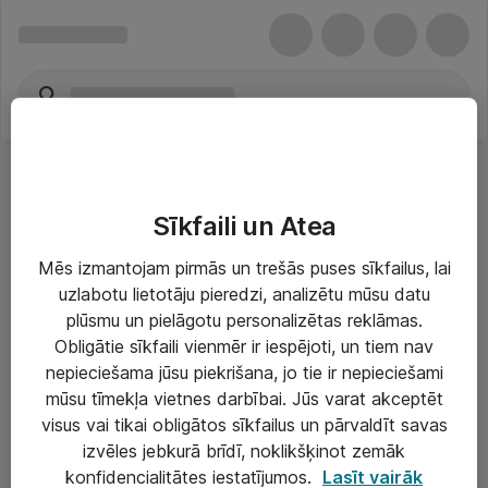
Sīkfaili un Atea
Mēs izmantojam pirmās un trešās puses sīkfailus, lai
uzlabotu lietotāju pieredzi, analizētu mūsu datu
Risinājumi & Pakalpojumi
plūsmu un pielāgotu personalizētas reklāmas.
Obligātie sīkfaili vienmēr ir iespējoti, un tiem nav
IT serviss un atbalsts
nepieciešama jūsu piekrišana, jo tie ir nepieciešami
IT infrastruktūra
mūsu tīmekļa vietnes darbībai. Jūs varat akceptēt
visus vai tikai obligātos sīkfailus un pārvaldīt savas
Darba vietu IT risinājumi
izvēles jebkurā brīdī, noklikšķinot zemāk
Serveri un datu centri
konfidencialitātes iestatījumos.
Lasīt vairāk