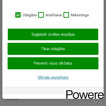
SIA „ATEA”
Obligātie
Analītiskie
Mārketinga
+(371) 67 81 90 50
eShop@atea.lv
Saglabāt izvēles iespējas
Ūnijas 15, Rīga
Tikai obligātie
Sekojiet mums
Pieņemt visus sīkfailus
LinkedIn
Facebook
Sīkfailu iestatījumi
Par Atea
Par Atea