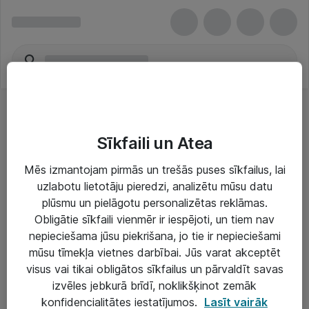
Sīkfaili un Atea
Mēs izmantojam pirmās un trešās puses sīkfailus, lai
uzlabotu lietotāju pieredzi, analizētu mūsu datu
Risinājumi & Pakalpojumi
plūsmu un pielāgotu personalizētas reklāmas.
Obligātie sīkfaili vienmēr ir iespējoti, un tiem nav
IT serviss un atbalsts
nepieciešama jūsu piekrišana, jo tie ir nepieciešami
IT infrastruktūra
mūsu tīmekļa vietnes darbībai. Jūs varat akceptēt
visus vai tikai obligātos sīkfailus un pārvaldīt savas
Darba vietu IT risinājumi
izvēles jebkurā brīdī, noklikšķinot zemāk
Serveri un datu centri
konfidencialitātes iestatījumos.
Lasīt vairāk