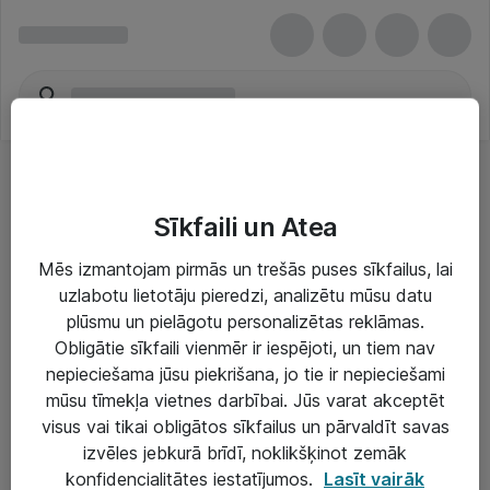
Sīkfaili un Atea
Mēs izmantojam pirmās un trešās puses sīkfailus, lai
uzlabotu lietotāju pieredzi, analizētu mūsu datu
Risinājumi & Pakalpojumi
plūsmu un pielāgotu personalizētas reklāmas.
Obligātie sīkfaili vienmēr ir iespējoti, un tiem nav
IT serviss un atbalsts
nepieciešama jūsu piekrišana, jo tie ir nepieciešami
IT infrastruktūra
mūsu tīmekļa vietnes darbībai. Jūs varat akceptēt
visus vai tikai obligātos sīkfailus un pārvaldīt savas
Darba vietu IT risinājumi
izvēles jebkurā brīdī, noklikšķinot zemāk
Serveri un datu centri
konfidencialitātes iestatījumos.
Lasīt vairāk