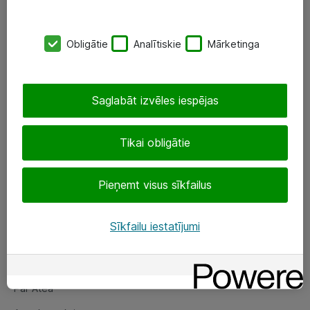
SIA „ATEA”
Obligātie
Analītiskie
Mārketinga
+(371) 67 81 90 50
eShop@atea.lv
Saglabāt izvēles iespējas
Ūnijas 15, Rīga
Tikai obligātie
Sekojiet mums
Pieņemt visus sīkfailus
LinkedIn
Facebook
Sīkfailu iestatījumi
Par Atea
Par Atea