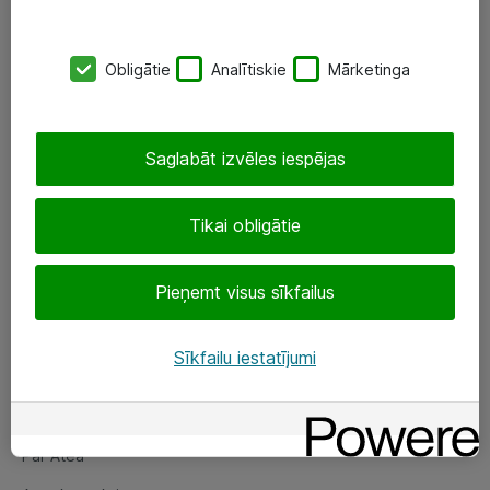
SIA „ATEA”
Obligātie
Analītiskie
Mārketinga
+(371) 67 81 90 50
eShop@atea.lv
Saglabāt izvēles iespējas
Ūnijas 15, Rīga
Tikai obligātie
Sekojiet mums
Pieņemt visus sīkfailus
LinkedIn
Facebook
Sīkfailu iestatījumi
Par Atea
Par Atea