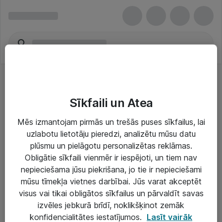
Sīkfaili un Atea
Mēs izmantojam pirmās un trešās puses sīkfailus, lai
uzlabotu lietotāju pieredzi, analizētu mūsu datu
Risinājumi & Pakalpojumi
plūsmu un pielāgotu personalizētas reklāmas.
Obligātie sīkfaili vienmēr ir iespējoti, un tiem nav
IT serviss un atbalsts
nepieciešama jūsu piekrišana, jo tie ir nepieciešami
IT infrastruktūra
mūsu tīmekļa vietnes darbībai. Jūs varat akceptēt
visus vai tikai obligātos sīkfailus un pārvaldīt savas
Darba vietu IT risinājumi
izvēles jebkurā brīdī, noklikšķinot zemāk
Serveri un datu centri
konfidencialitātes iestatījumos.
Lasīt vairāk