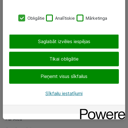
SIA „ATEA”
Obligātie
Analītiskie
Mārketinga
+(371) 67 81 90 50
eShop@atea.lv
Saglabāt izvēles iespējas
Ūnijas 15, Rīga
Tikai obligātie
Sekojiet mums
Pieņemt visus sīkfailus
LinkedIn
Facebook
Sīkfailu iestatījumi
Par Atea
Par Atea