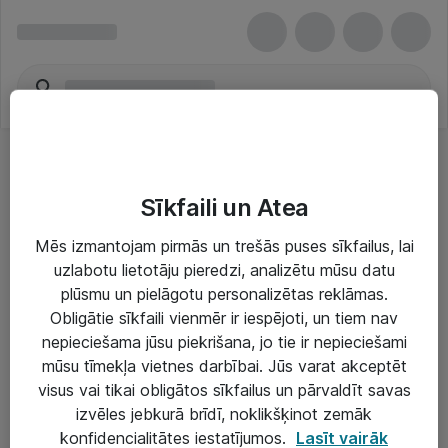
Sīkfaili un Atea
Mēs izmantojam pirmās un trešās puses sīkfailus, lai
uzlabotu lietotāju pieredzi, analizētu mūsu datu
Risinājumi & Pakalpojumi
plūsmu un pielāgotu personalizētas reklāmas.
Obligātie sīkfaili vienmēr ir iespējoti, un tiem nav
IT serviss un atbalsts
nepieciešama jūsu piekrišana, jo tie ir nepieciešami
IT infrastruktūra
mūsu tīmekļa vietnes darbībai. Jūs varat akceptēt
visus vai tikai obligātos sīkfailus un pārvaldīt savas
Darba vietu IT risinājumi
izvēles jebkurā brīdī, noklikšķinot zemāk
Serveri un datu centri
konfidencialitātes iestatījumos.
Lasīt vairāk