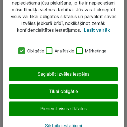
nepieciešama jūsu piekrišana, jo tie ir nepieciešami
mūsu tīmekļa vietnes darbībai. Jūs varat akceptēt
visus vai tikai obligātos sīkfailus un pārvaldīt savas
Risinājumi & Pakalpojumi
izvēles jebkurā brīdī, noklikšķinot zemāk
IT serviss un atbalsts
konfidencialitātes iestatījumos.
Lasīt vairāk
IT infrastruktūra
Darba vietu IT risinājumi
Obligātie
Analītiskie
Mārketinga
Serveri un datu centri
Saglabāt izvēles iespējas
SIA „ATEA”
+(371) 67 81 90 50
Tikai obligātie
eShop@atea.lv
Pieņemt visus sīkfailus
Ūnijas 15, Rīga
Sīkfailu iestatījumi