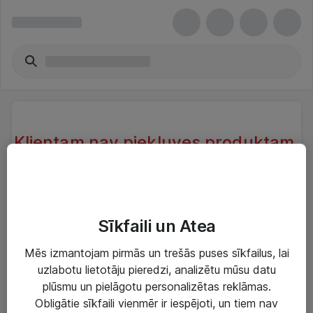
Klientam nav piekļuves produktam.
Klientam, kas atrodas sistēmā nav
piekļuve produktam.
Try another search or take a look at our similar
Sīkfaili un Atea
products below
Mēs izmantojam pirmās un trešās puses sīkfailus, lai
uzlabotu lietotāju pieredzi, analizētu mūsu datu
plūsmu un pielāgotu personalizētas reklāmas.
Obligātie sīkfaili vienmēr ir iespējoti, un tiem nav