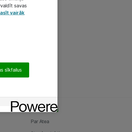
rvaldīt savas
asīt vairāk
s sīkfailus
Par Atea
Par Atea