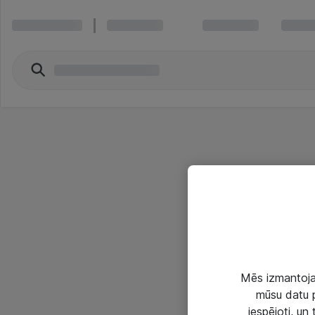
Mēs izmantojam
mūsu datu p
iespējoti, un