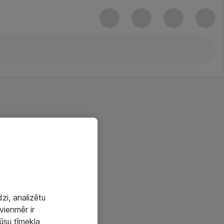
zi, analizētu
vienmēr ir
mūsu tīmekļa