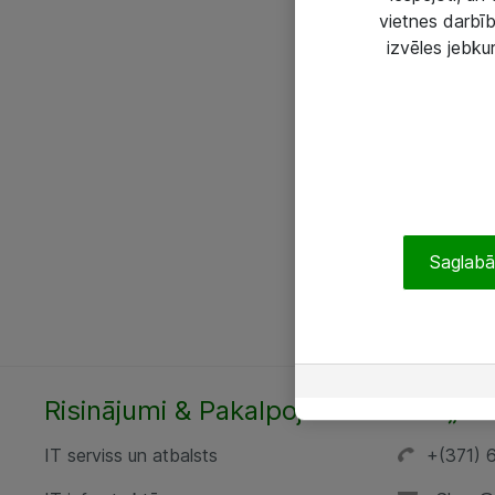
vietnes darbīb
izvēles jebku
Saglabāt
Risinājumi & Pakalpojumi
SIA „AT
IT serviss un atbalsts
+(371) 