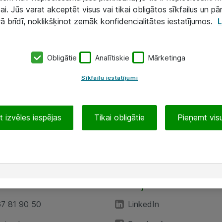
ai. Jūs varat akceptēt visus vai tikai obligātos sīkfailus un pā
rā brīdī, noklikšķinot zemāk konfidencialitātes iestatījumos.
L
Obligātie
Analītiskie
Mārketinga
Sīkfailu iestatījumi
 izvēles iespējas
Tikai obligātie
Pieņemt visu
EA”
Sekojiet mums
67 81 90 50
LinkedIn